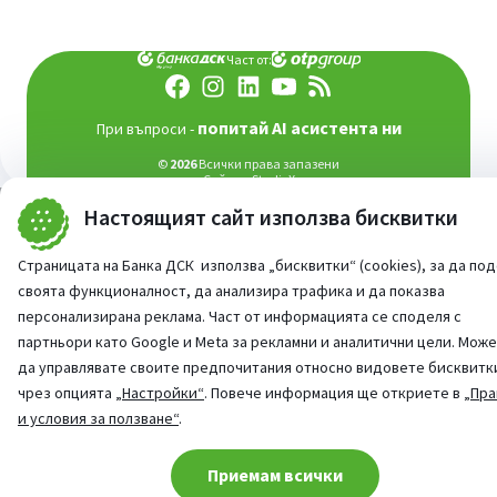
Част от:
попитай AI асистента ни
При въпроси -
©
2026
Всички права запазени
Сайт от:
StudioX
Настоящият сайт използва бисквитки
Страницата на Банка ДСК използва „бисквитки“ (cookies), за да по
своята функционалност, да анализира трафика и да показва
персонализирана реклама. Част от информацията се споделя с
партньори като Google и Meta за рекламни и аналитични цели. Мож
да управлявате своите предпочитания относно видовете бисквитк
чрез опцията
„Настройки“
. Повече информация ще откриете в
„Пра
и условия за ползване“
.
Cookie consent change
Приемам всички