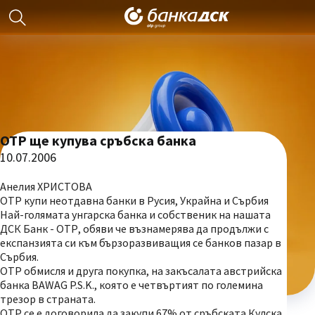
ОТР ще купува сръбска банка
10.07.2006
Анелия ХРИСТОВА
ОТР купи неотдавна банки в Русия, Украйна и Сърбия
Най-голямата унгарска банка и собственик на нашата
ДСК Банк - ОТР, обяви че възнамерява да продължи с
експанзията си към бързоразвиващия се банков пазар в
Сърбия.
ОТР обмисля и друга покупка, на закъсалата австрийска
банка BAWAG P.S.K., която е четвъртият по големина
трезор в страната.
ОТР се е договорила да закупи 67% от сръбската Кулска