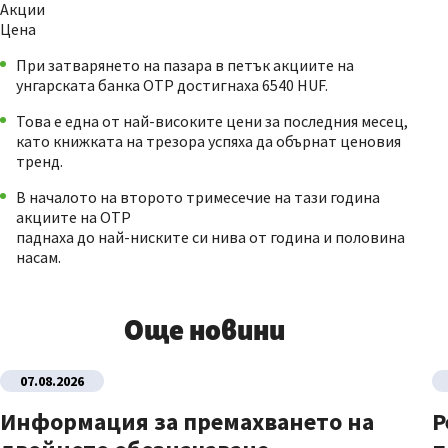
Акции
Цена
При затварянето на пазара в петък акциите на
унгарската банка ОТР достигнаха 6540 HUF.
Това е една от най-високите цени за последния месец,
като книжката на трезора успяха да обърнат ценовия
тренд.
В началото на второто тримесечие на тази година
акциите на ОТР
паднаха до най-ниските си нива от година и половина
насам.
Още новини
07.08.2026
Информация за премахването на
Р