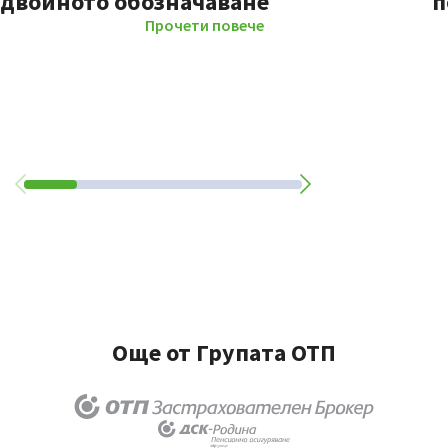
двойното обозначаване
п
Прочети повече
Още от Групата ОТП