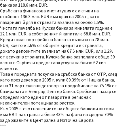
банка за 118.6 млн. EUR.
Сръбската финансова институция е с активи на
стойност 136.3 млн. EUR към края на 2005 г., като
пазарният й дял в страната възлиза на около 1.5%.
Чистата печалба на Кулска банка за миналата година е
12.1 млн. EUR, a собственият й капитал е 68.8 млн. EUR.
Кредитният портфейл на банката възлиза на 78 млн.
EUR, което е 1.6% от общите кредити в страната,
докато депозитите възлизат на 67.5 млн. EUR, или 1.2%
от всички в страната. Кулска банка разполага с общо 39
клона в Сърбия и предоставя услуги на близо 62 хил.
клиенти.
Това е поредната покупка на сръбска банка от ОТР, след
като през декември 2005 г. купи 89.39% от Нишка банка,
а на 31 март сключи договор за придобиване на 75.1% от
базираната в Белград Цептер банка. Сръбският пазар се
определя като един от пазарите в региона с
изключителен потенциал за растеж.
Към 2005 г. съотношението на общите банкови активи
към БВП на страната беше 43% на фона на средно 70%
за държавите в Централна и Източна Европа.
***