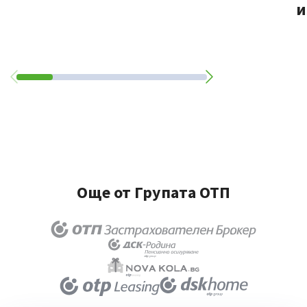
и
Още от Групата ОТП