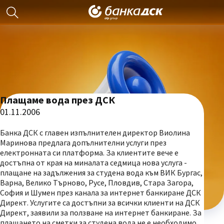
Плащаме вода през ДСК
01.11.2006
Банка ДСК с главен изпълнителен директор Виолина
Маринова предлага допълнителни услуги през
електронната си платформа. За клиентите вече е
достъпна от края на миналата седмица нова услуга -
плащане на задължения за студена вода към ВИК Бургас,
Варна, Велико Търново, Русе, Пловдив, Стара Загора,
София и Шумен през канала за интернет банкиране ДСК
Директ. Услугите са достъпни за всички клиенти на ДСК
Директ, заявили за ползване на интернет банкиране. За
плащането на сметки за студена вода не е необходимо