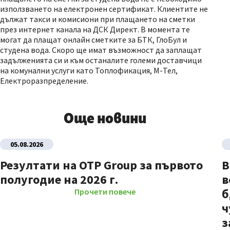
използването на електронен сертификат. Клиентите не
дължат такси и комисиони при плащането на сметки
през интернет канала на ДСК Директ. В момента те
могат да плащат онлайн сметките за БТК, ГлоБул и
студена вода. Скоро ще имат възможност да заплащат
задълженията си и към останалите големи доставчици
на комунални услуги като Топлофикация, М-Тел,
Електроразпределение.
Още новини
05.08.2026
Резултати на OTP Group за първото
В
полугодие на 2026 г.
в
б
Прочети повече
ч
з