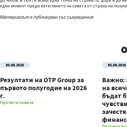
до 400лв. в почти всяка една точка на страната, дори и да 
един момент преди изтеглянето на сумата от страна на получ
Материалът е публикуван със съкращения
О
05.08.2026
05.08.2026
Резултати на OTP Group за
Важно:
първото полугодие на 2026
на всич
г.
бъдат б
чувстви
Прочети повече
зачестя
финанс
Прочети по