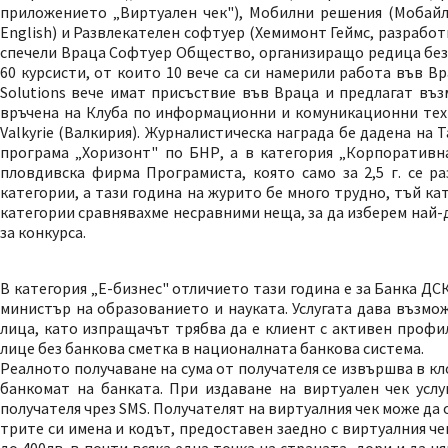
приложението „Виртуален чек"), Мобилни решения (Мобайл 
English) и Развлекателен софтуер (Хемимонт Геймс, разработ
спечели Враца Софтуер Общество, организиращо редица безп
60 курсисти, от които 10 вече са си намерили работа във Вра
Solutions вече имат присъствие във Враца и предлагат въз
връчена на Клуба по информационни и комуникационни техно
Valkyrie (Валкирия). Журналистическа награда бе дадена н
програма „Хоризонт" по БНР, а в категория „Корпоративн
пловдивска фирма Програмиста, която само за 2,5 г. се р
категории, а тази година на журито бе много трудно, тъй к
категории сравнявахме несравними неща, за да изберем най-
за конкурса.
В категория „Е-бизнес" отличието тази година е за Банка ДСК
министър на образованието и науката. Услугата дава възмо
лица, като изпращачът трябва да е клиент с активен профил
лице без банкова сметка в националната банкова система.
Реалното получаване на сума от получателя се извършва в кл
банкомат на банката. При издаване на виртуален чек услу
получателя чрез SMS. Получателят на виртуалния чек може да 
трите си имена и кодът, предоставен заедно с виртуалния че