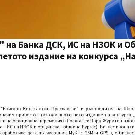
 на Банка ДСК, ИС на НЗОК и 
 петото издание на конкурса „Н
 "Епископ Константин Преславски" и ръководител на Шко
значим принос от тазгодишното пето издание на конкурса 
иев на официална церемония в София Тех Парк. Журито на ко
а - ИС на НЗОК и общинска - община Бургас), Бизнес инова
азработила детския часовник MyKi с GSM и GPS ), е-бизнес