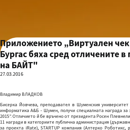
Приложението „Виртуален чек"
Бургас бяха сред отличените в
на БАЙТ"
27.03.2016
Владимир ВЛАДКОВ
Бисерка Йовчева, преподавател в Шуменския университет
информатика А&Б - Шумен, получи специалната награда за 
2015". Отличието й бе връчено от президента Росен Плевнел
11 награди в категориите публична администрация (държавн
за проекта iRate), STARTUP компания (Алтерко Роботикс, р