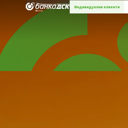
Новини и промоции
Детайли
Индивидуални клиенти