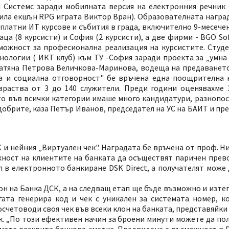
Системс заради мобилната версия на електронния речник Ox
ила екшън RPG играта Виктор Вран). Образователната награда
латни ИТ курсове и събития в града, включително 9-месечен
ца (8 курсисти) и София (2 курсисти), а две фирми - BGO Sof
можност за професионална реализация на курсистите. Студе
логии ( ИКТ клуб) към ТУ -София заради проекта за „умна 
а Татяна Петрова Величкова-Маринова, водеща на предаванет
а и социална отговорност" бе връчена една поощрителна 
азраства от 3 до 140 служители. Преди години оценявахме 
ато във всички категории имаше много кандидатури, разнопос
добрите, каза Петър Иванов, председател на УС на БАИТ и пр
 и нейния „Виртуален чек". Наградата бе връчена от проф. Ни
жност на клиентите на банката да осъществят паричен прев
 в електронното банкиране DSK Direct, а получателят може 
он на Банка ДСК, а на следващ етап ще бъде възможно и изтег
гата генерира код и чек с уникален за системата номер, к
осчетоводи своя чек във всеки клон на банката, представяйки
к. „По този ефективен начин за броени минути можете да полу