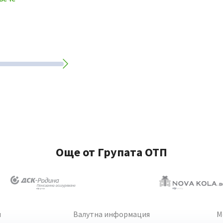
Още от Групата ОТП
и
Валутна информация
М