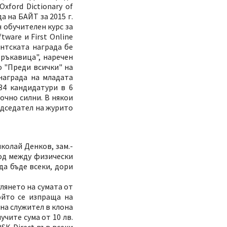
ford Dictionary of
 на БАЙТ за 2015 г.
 обучителен курс за
tware и First Online
нтската награда бе
ръкавица", наречен
о "Преди всички" на
награда на младата
34 кандидатури в 6
очно силни. В някои
едседател на журито
колай Денков, зам.-
од между физически
да бъде всеки, дори
лянето на сумата от
ойто се изпраща на
 на служител в клона
чите сума от 10 лв.