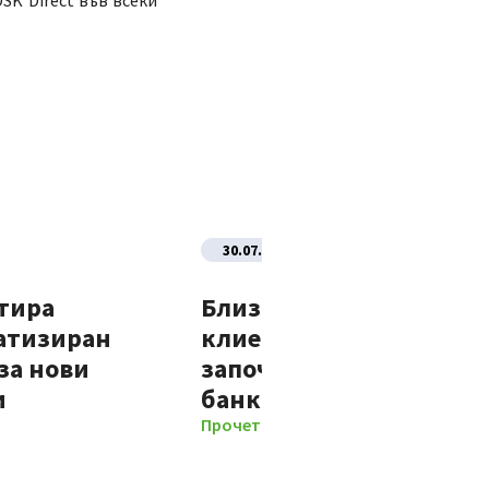
SK Direct във всеки
30.07.2026
тира
Близо 70% от новите
атизиран
клиенти на Банка ДСК
за нови
започват отношенията 
и
банката изцяло дигит
Прочети повече