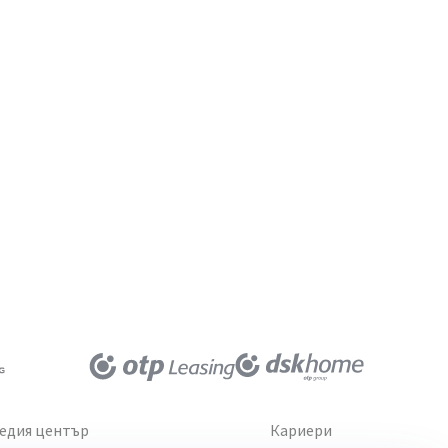
едия център
Кариери