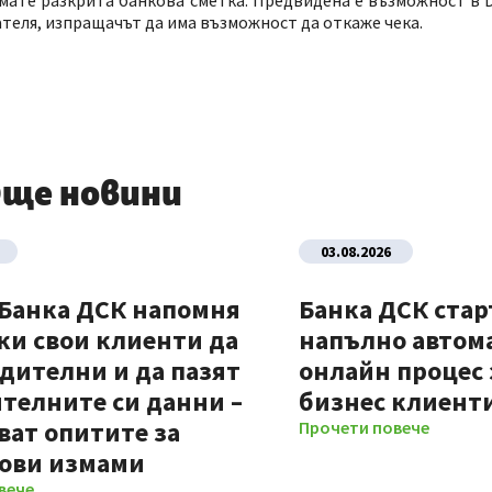
нямате разкрита банкова сметка. Предвидена е възможност в D
ателя, изпращачът да има възможност да откаже чека.
ще новини
03.08.2026
 Банка ДСК напомня
Банка ДСК стар
ки свои клиенти да
напълно автом
дителни и да пазят
онлайн процес 
телните си данни –
бизнес клиент
ват опитите за
Прочети повече
ови измами
вече