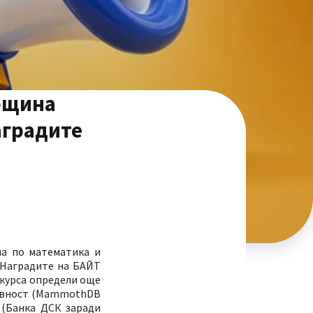
Община
аградите
ла по математика и
„Наградите на БАЙТ
нкурса определи още
тивност (MammothDB
 (Банка ДСК заради