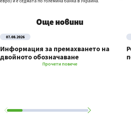
евро) и е седмата по големина банка в Украйна.
Още новини
07.08.2026
Информация за премахването на
Р
двойното обозначаване
п
Прочети повече