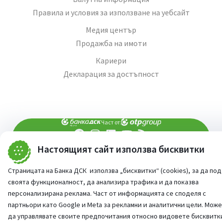
Правила и условия за използване на уебсайт
Медия център
Продажба на имоти
Кариери
Декларация за достъпност
Част от:
Настоящият сайт използва бисквитки
попитай AI асистента ни
При въпроси -
©
2026
Всички права запазени
Страницата на Банка ДСК използва „бисквитки“ (cookies), за да по
Сайт от:
StudioX
своята функционалност, да анализира трафика и да показва
персонализирана реклама. Част от информацията се споделя с
партньори като Google и Meta за рекламни и аналитични цели. Мож
да управлявате своите предпочитания относно видовете бисквитк