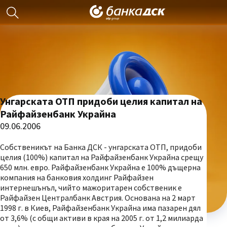
Унгарската ОТП придоби целия капитал на
Райфайзенбанк Украйна
09.06.2006
Собственикът на Банка ДСК - унгарската ОТП, придоби
целия (100%) капитал на Райфайзенбанк Украйна срещу
650 млн. евро. Райфайзенбанк Украйна е 100% дъщерна
компания на банковия холдинг Райфайзен
интернешънъл, чийто мажоритарен собственик е
Райфайзен Централбанк Австрия. Основана на 2 март
1998 г. в Киев, Райфайзенбанк Украйна има пазарен дял
от 3,6% (с общи активи в края на 2005 г. от 1,2 милиарда