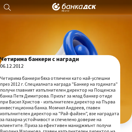
Четирима банкери с награди
06.12.2012
Четирима банкери бяха отличени като най-успешни
през 2012 г. Специалната награда "Банкер на годината"
получи главният изпълнителен директор на Пощенска
банка Петя Димитрова. Призът за млад банкер отиде
при Васил Христов - изпълнителен директор на Първа
инвестиционна банка. Момчил Андреев, главен
изпълнителен директор на "Рай-файзен", взе наградата
за пазарна устойчивост и спечелено доверие на
клиентите. Приза за ефективен маниджмънт получи
Виолина Маринова, главен изпълнителен директор на