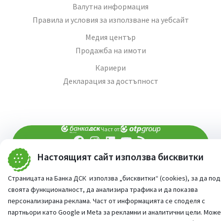
Валутна информация
Правила и условия за използване на уебсайт
Медия център
Продажба на имоти
Кариери
Декларация за достъпност
Част от:
Настоящият сайт използва бисквитки
попитай AI асистента ни
При въпроси -
©
2026
Всички права запазени
Страницата на Банка ДСК използва „бисквитки“ (cookies), за да по
Сайт от:
StudioX
своята функционалност, да анализира трафика и да показва
персонализирана реклама. Част от информацията се споделя с
партньори като Google и Meta за рекламни и аналитични цели. Мож