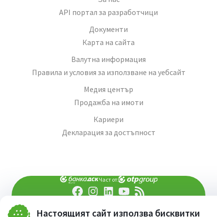
API портал за разработчици
Документи
Карта на сайта
Валутна информация
Правила и условия за използване на уебсайт
Медия център
Продажба на имоти
Кариери
Декларация за достъпност
Част от:
попитай AI асистента ни
При въпроси -
Настоящият сайт използва бисквитки