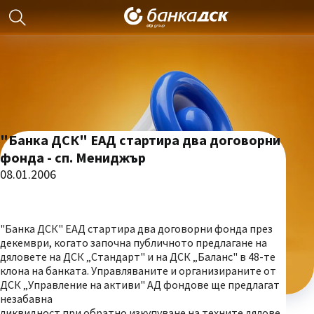
"Банка ДСК" ЕАД стартира два договорни
фонда - сп. Мениджър
08.01.2006
"Банка ДСК" ЕАД стартира два договорни фонда през
декември, когато започна публичното предлагане на
дяловете на ДСК „Стандарт" и на ДСК „Баланс" в 48-те
клона на банката. Управляваните и организираните от
ДСК „Управление на активи" АД фондове ще предлагат
незабавна
ликвидност при обратно изкупуване на техните дялове.