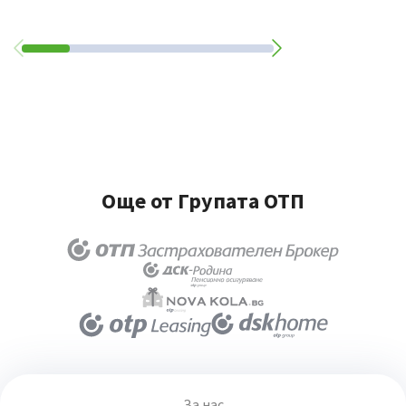
Още от Групата ОТП
За нас