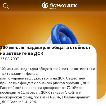
100 млн. лв. надхвърли общата стойност
на активите на ДСК
25.08.2007
100 млн. лв. надхвърли общата стойност на активите на
трите взаимни фонда,
които управлява дружеството на ДСК. Съществен
принос има фондът с по-висок рисков профил -„ДСК
Растеж", който постигна доходност от 72.16% за
последните 12 месеца. „ДСК Стандарт", който е
нискорисков фонд, постигна 6.96%, а балансираният
„ДСК Баланс" -41.29%.