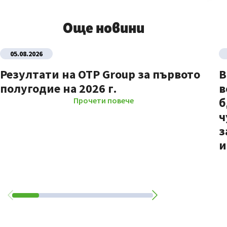
Още новини
05.08.2026
Резултати на OTP Group за първото
В
полугодие на 2026 г.
в
б
Прочети повече
ч
з
и