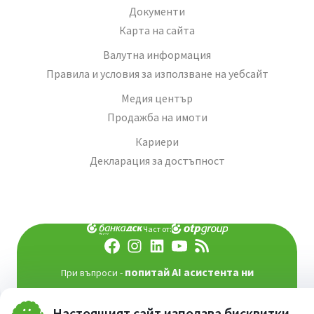
Документи
Карта на сайта
Валутна информация
Правила и условия за използване на уебсайт
Медия център
Продажба на имоти
Кариери
Декларация за достъпност
Част от:
попитай AI асистента ни
При въпроси -
©
2026
Всички права запазени
Сайт от:
StudioX
Настоящият сайт използва бисквитки