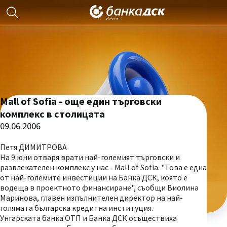
Mall of Sofia - още един търговски
комплекс в столицата
09.06.2006
Петя ДИМИТРОВА
На 9 юни отваря врати най-големият търговски и
развлекателен комплекс у нас - Mall of Sofia. "Това е една
от най-големите инвестиции на Банка ДСК, която е
водеща в проектното финансиране", съобщи Виолина
Маринова, главен изпълнителен директор на най-
голямата българска кредитна институция.
Унгарската банка ОТП и Банка ДСК осъществиха