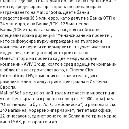
първата сделка, в България в областта на недвижимите
имоти, кредитирана чрез проектно финансиране -
изграждането на Mall of Sofia. Двете банки
предоставиха 36.5 млн. евро, като делът на Банка ОТП е
24 млн. евро, а на Банка ДСК -12.5 млн. евро.
Банка ДСК е първата банка у нас, която обособи
специализирана дирекция "Финансиране на проекти",
като се фокусира върху изграждане на търговски
комплекси и вериги хипермаркети, в туристическата
индустрия, жилищно и офис строителство.
Инвеститори на проекта са две международни
компании - AVIV Group, която е сред водещите компании
в областта на строителството, и Cinema City
International NV, компания със значителен дял в
развлекателната индустрия в Централна и Източна
Европа.
Mall of Sofia е една от най-големите частни инвестиции
у нас. Центърът е изграден на площ от 70 000 кв. м (на ул.
"Опълченска" и бул. "Ал. Стамболийски") и разполага със
140 магазина, модерен хипермаркет, пет етажа офиси,
12 киносалона, единственото на Балканите триизмерно
кино IMAX, ресторанти и др.