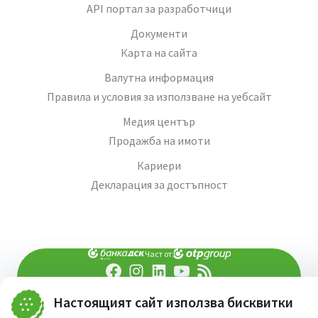
API портал за разработчици
Документи
Карта на сайта
Валутна информация
Правила и условия за използване на уебсайт
Медия център
Продажба на имоти
Кариери
Декларация за достъпност
Част от:
попитай AI асистента ни
При въпроси -
Настоящият сайт използва бисквитки