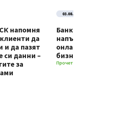
03.08.2026
ДСК напомня
Банка ДСК стартира
 клиенти да
напълно автоматизир
 и да пазят
онлайн процес за нови
 си данни –
бизнес клиенти
тите за
Прочети повече
мами