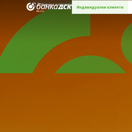
Новини и промоции
Детайли
Индивидуални клиенти