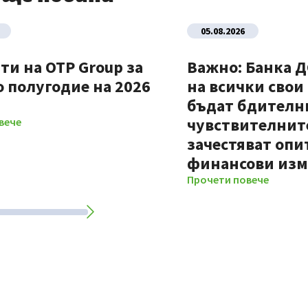
05.08.2026
ти на OTP Group за
Важно: Банка 
 полугодие на 2026
на всички свои
бъдат бдителни
чувствителните
вече
зачестяват опи
финансови из
Прочети повече