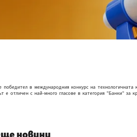
е победител в международния конкурс на технологичната к
йтът е отличен с най-много гласове в категория "Банки" за к
ще новини