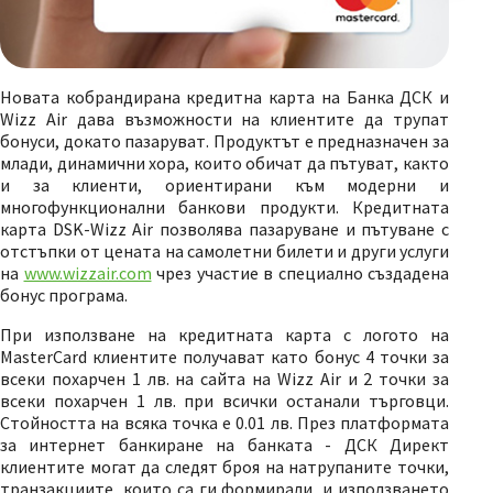
Новата кобрандирана кредитна карта на Банка ДСК и
Wizz Air дава възможности на клиентите да трупат
бонуси, докато пазаруват. Продуктът е предназначен за
млади, динамични хора, които обичат да пътуват, както
и за клиенти, ориентирани към модерни и
многофункционални банкови продукти. Кредитната
карта DSK-Wizz Air позволява пазаруване и пътуване с
отстъпки от цената на самолетни билети и други услуги
на
www.wizzair.com
чрез участие в специално създадена
бонус програма.
При използване на кредитната карта с логото на
MasterCard клиентите получават като бонус 4 точки за
всеки похарчен 1 лв. на сайта на Wizz Air и 2 точки за
всеки похарчен 1 лв. при всички останали търговци.
Стойността на всяка точка е 0.01 лв. През платформата
за интернет банкиране на банката - ДСК Директ
клиентите могат да следят броя на натрупаните точки,
транзакциите, които са ги формирали, и използването