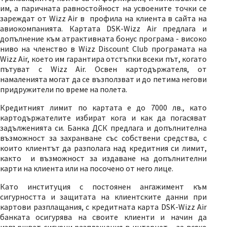
им, а паричната равностойност на усвоените точки се
зареждат от Wizz Air в профила на клиента в сайта на
авиокомпанията. Картата DSK-Wizz Air предлага и
допълнение към атрактивната бонус програма - високо
ниво на членство в Wizz Discount Club програмата на
Wizz Air, което им гарантира отстъпки всеки път, когато
пътуват с Wizz Air. Освен картодържателя, от
намаленията могат да се възползват и до петима негови
придружители по време на полета.
Кредитният лимит по картата е до 7000 лв., като
картодържателите избират кога и как да погасяват
задълженията си. Банка ДСК предлага и допълнителна
възможност за захранване със собствени средства, с
които клиентът да разполага над кредитния си лимит,
както и възможност за издаване на допълнителни
карти на клиента или на посочено от него лице.
Като институция с постоянен ангажимент към
сигурността и защитата на клиентските данни при
картови разплащания, с кредитната карта DSK-Wizz Air
банката осигурява на своите клиенти и начин да
извършват сигурни разплащания в интернет – за всяко