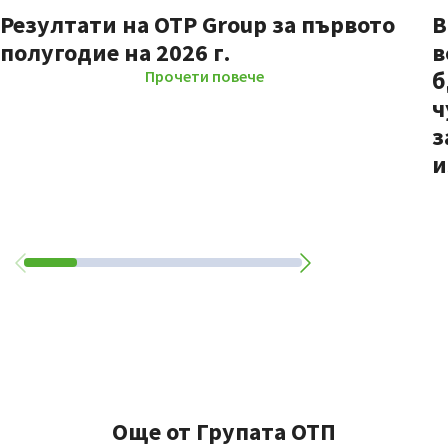
Резултати на OTP Group за първото
В
полугодие на 2026 г.
в
б
Прочети повече
ч
з
и
Още от Групата ОТП