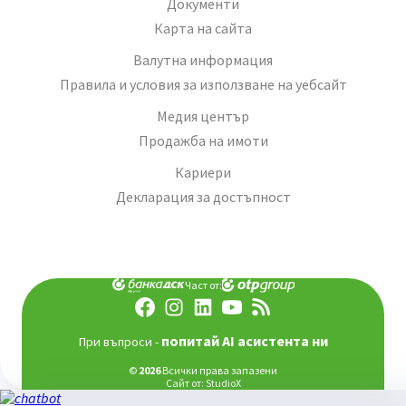
Документи
Карта на сайта
Валутна информация
Правила и условия за използване на уебсайт
Медия център
Продажба на имоти
Кариери
Декларация за достъпност
Част от:
попитай AI асистента ни
При въпроси -
©
2026
Всички права запазени
Сайт от:
StudioX