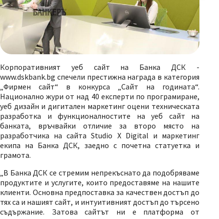
Корпоративният уеб сайт на Банка ДСК -
www.dskbank.bg спечели престижна награда в категория
„Фирмен сайт“ в конкурса „Сайт на годината“.
Национално жури от над 40 експерти по програмиране,
уеб дизайн и дигитален маркетинг оцени техническата
разработка и функционалностите на уеб сайт на
банката, връчвайки отличие за второ място на
разработчика на сайта Studio X Digital и маркетинг
екипа на Банка ДСК, заедно с почетна статуетка и
грамота.
„В Банка ДСК се стремим непрекъснато да подобряваме
продуктите и услугите, които предоставяме на нашите
клиенти. Основна предпоставка за качествен достъп до
тях са и нашият сайт, и интуитивният достъп до търсено
съдържание. Затова сайтът ни е платформа от