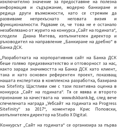
изключително значение за предоставяне на полезна
информация и съдържание, модерно банкиране и
редица други възможности, като се стремим да
развиваме непрекъснато неговата визия и
функционалности. Радваме се, че това не е останало
незабелязано от журито на конкурса „Сайт на годината“,
сподели Диана Митева, изпълнителен директор и
ръководител на направление „Банкиране на дребно“ в
Банка ДСК.
„Разработката на корпоративния сайт на Банка ДСК
беше голямо предизвикателство и отговорност за нас,
както заради значимостта на Банка ДСК като клиент,
така и като основен референтен проект, показващ
нашата експертиза в комплекснa разработка, базирана
на Sitefinty. Щастливи сме с тази позитивна оценка в
конкурса „Сайт на годината“. Тя се явява и второто
признание за качествата на www.dskbank.bg, след вече
спечелената награда „Уебсайт на годината на Progress
Sitefinity“ за 2017“, коментира Крис Поповски,
изпълнителен директор на Studio X Digital.
Конкурсът „Сайт на годината“ се организира за първа