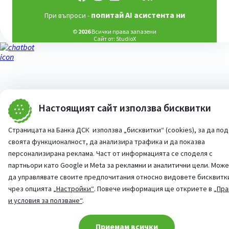
попитай AI асистента ни
При въпроси -
©
2026
Всички права запазени
Сайт от:
StudioX
Настоящият сайт използва бисквитки
Страницата на Банка ДСК използва „бисквитки“ (cookies), за да по
своята функционалност, да анализира трафика и да показва
персонализирана реклама. Част от информацията се споделя с
партньори като Google и Meta за рекламни и аналитични цели. Мож
да управлявате своите предпочитания относно видовете бисквитк
чрез опцията
„Настройки“
. Повече информация ще откриете в
„Пра
и условия за ползване“
.
Cookie consent change
Приемам всички