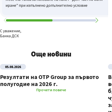
иране" при изпълнено допълнително условие
С уважение,
Банка ДСК
Още новини
05.08.2026
Резултати на OTP Group за първото
В
полугодие на 2026 г.
в
б
Прочети повече
ч
з
и