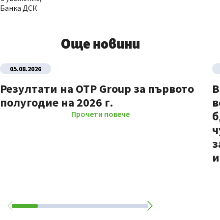
Банка ДСК
Още новини
05.08.2026
Резултати на OTP Group за първото
В
полугодие на 2026 г.
в
б
Прочети повече
ч
з
и