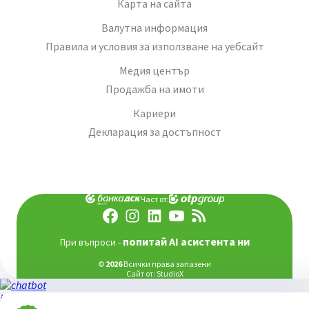
Карта на сайта
Валутна информация
Правила и условия за използване на уебсайт
Медия център
Продажба на имоти
Кариери
Декларация за достъпност
Част от:
попитай AI асистента ни
При въпроси -
©
2026
Всички права запазени
Сайт от:
StudioX