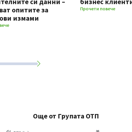
телните си данни –
бизнес клиент
ват опитите за
Прочети повече
ови измами
вече
Още от Групата ОТП