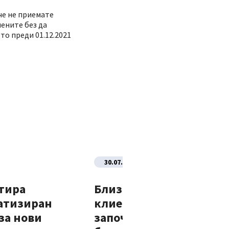
че не приемате
ените без да
то преди 01.12.2021
30.07.2026
тира
Близо 70% от новите
атизиран
клиенти на Банка ДСК
за нови
започват отношенията 