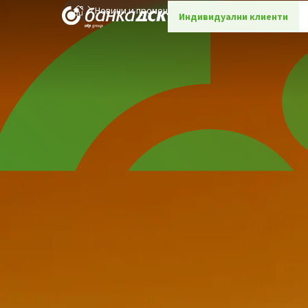
Новини и промоции
Детайли
Индивидуални клиенти