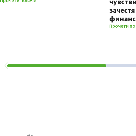
чувстви
Прочети повече
зачестя
финанс
Прочети по