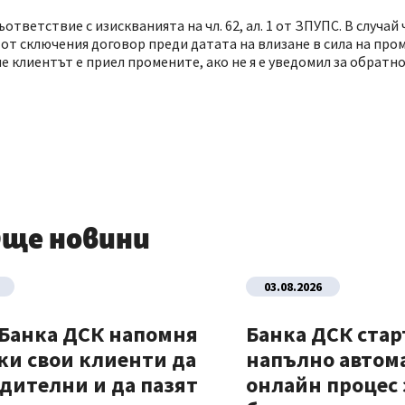
ветствие с изискванията на чл. 62, ал. 1 от ЗПУПС. В случай 
т сключения договор преди датата на влизане в сила на пром
е клиентът е приел промените, ако не я е уведомил за обратно
ще новини
03.08.2026
 Банка ДСК напомня
Банка ДСК стар
ки свои клиенти да
напълно автом
дителни и да пазят
онлайн процес 