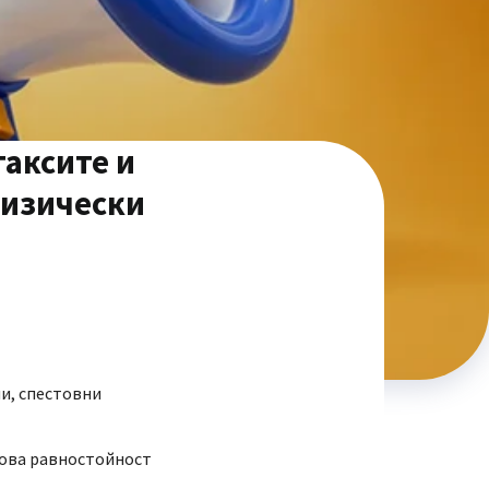
таксите и
физически
ни, спестовни
вова равностойност