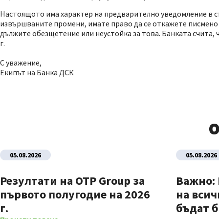
Настоящото има характер на предварително уведомление в съот
извършваните промени, имате право да се откажете писмено о
дължите обезщетение или неустойка за това. Банката счита, ч
г.
С уважение,
Екипът на Банка ДСК
О
05.08.2026
05.08.2026
Резултати на OTP Group за
Важно:
първото полугодие на 2026
на всич
г.
бъдат б