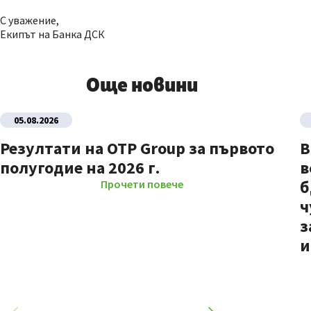
С уважение,
Екипът на Банка ДСК
Още новини
05.08.2026
Резултати на OTP Group за първото
В
полугодие на 2026 г.
в
б
Прочети повече
ч
з
и