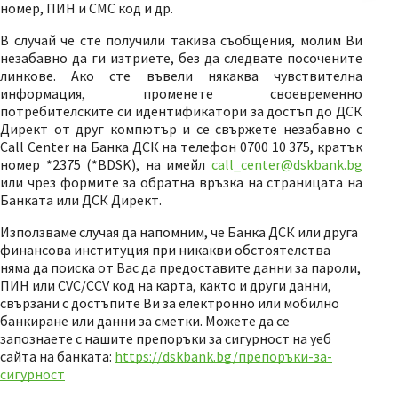
номер, ПИН и СМС код и др.
В случай че сте получили такива съобщения, молим Ви
незабавно да ги изтриете, без да следвате посочените
линкове. Ако сте въвели някаква чувствителна
информация, променете своевременно
потребителските си идентификатори за достъп до ДСК
Директ от друг компютър и се свържете незабавно с
Call Center на Банка ДСК на телефон 0700 10 375, кратък
номер *2375 (*BDSK), на имейл
call_center@dskbank.bg
или чрез формите за обратна връзка на страницата на
Банката или ДСК Директ.
Използваме случая да напомним, че Банка ДСК или друга
финансова институция при никакви обстоятелства
няма да поиска от Вас да предоставите данни за пароли,
ПИН или CVC/CCV код на карта, както и други данни,
свързани с достъпите Ви за електронно или мобилно
банкиране или данни за сметки. Можете да се
запознаете с нашите препоръки за сигурност на уеб
сайта на банката:
https://dskbank.bg/препоръки-за-
сигурност