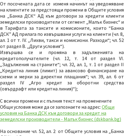
От посочената дата се изменя начинът на уведомяване
на клиентите за предстоящи промени в Общите условия
на „Банка ДСК“ АД към договори за кредити клиенти
земеделски производители от сегмент „Малък бизнес“ и
в Тарифата за таксите и комисионите, които “Банка
ДСК” АД прилага по извършвани услуги на клиенти (чл. 8,
ал. 1 от т. ІV. „Лихви, такси и комисиони. Разходи“; чл. 52
от раздел В. „Други условия“).
Извършва се и промяна в задълженията на
кредитополучателите (чл. 12, т. 14 от раздел VІ.
„Задължения на страните“; чл. 32, ал. 1, т. 1 от раздел ІІ
„Кредитна линия (лимит) за авансово финансиране на
схеми и мерки за директни плащания“; чл. 39, ал. 6 от
раздел ІV „Агро кредит за оборотни средства
(овърдрафт или кредитна линия)“);
С всички промени и с пълния текст на променените
Общи условия може да се запознаете на адрес:
Общи
условия на Банка ДСК към договори за кредит на
земеделски производители - Малък бизнес (dskbank.bg)
На основание чл. 52, ал. 2 от Общите условия на „Банка