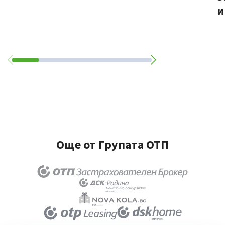
и
Още от Групата ОТП