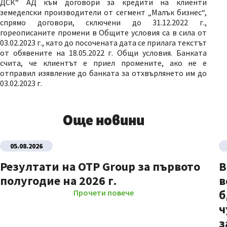
ДСК“ АД към договори за кредити на клиенти
земеделски производители от сегмент „Малък бизнес“,
спрямо договори, сключени до 31.12.2022 г.,
гореописаните промени в Общите условия са в сила от
03.02.2023 г., като до посочената дата се прилага текстът
от обявените на 18.05.2022 г. Общи условия. Банката
счита, че клиентът е приел промените, ако не е
отправил изявление до банката за отхвърлянето им до
03.02.2023 г.
Още новини
05.08.2026
Резултати на OTP Group за първото
В
полугодие на 2026 г.
в
б
Прочети повече
ч
з