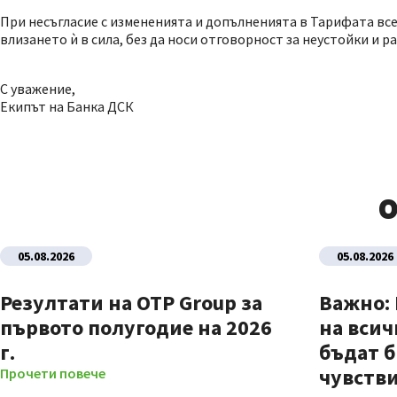
При несъгласие с измененията и допълненията в Тарифата вс
влизането ѝ в сила, без да носи отговорност за неустойки и р
С уважение,
Екипът на Банка ДСК
О
05.08.2026
05.08.2026
Резултати на OTP Group за
Важно:
първото полугодие на 2026
на всич
г.
бъдат б
чувстви
Прочети повече