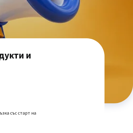
дукти и
ъзка със старт на