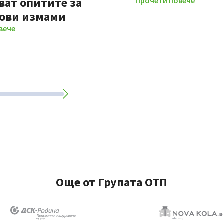
ват опитите за
Прочети повече
ови измами
вече
Още от Групата ОТП