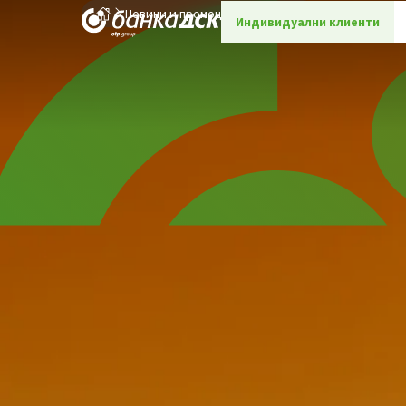
Новини и промоции
Детайли
Индивидуални клиенти