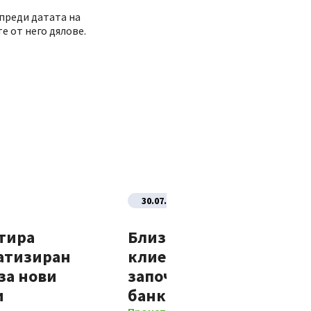
 преди датата на
е от него дялове.
30.07.2026
тира
Близо 70% от новите
атизиран
клиенти на Банка ДСК
за нови
започват отношенията 
и
банката изцяло дигит