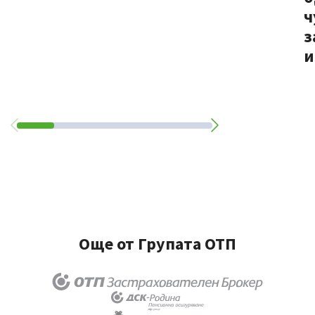
ч
з
и
Още от Групата ОТП