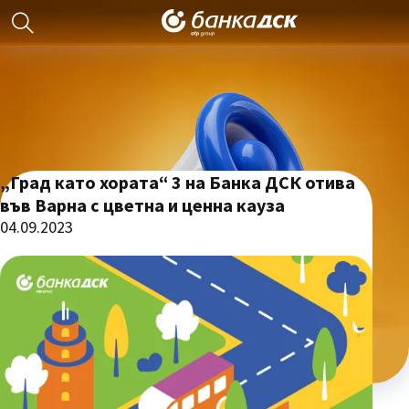
„Град като хората“ 3 на Банка ДСК отива
във Варна с цветна и ценна кауза
04.09.2023