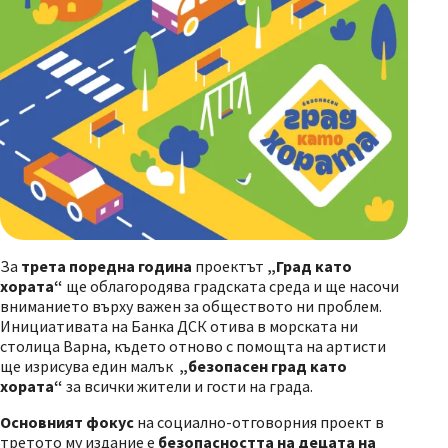
За
трета поредна година
проектът
„Град като
хората
“
ще облагородява градската среда и ще насочи
вниманието върху важен за обществото ни проблем.
Инициативата на Банка ДСК отива в морската ни
столица Варна, където отново с помощта на артисти
ще изрисува един малък
„безопасен град като
хората“
за всички жители и гости на града.
Основният фокус
на социално-отговорния проект в
третото му издание е
безопасността на децата на