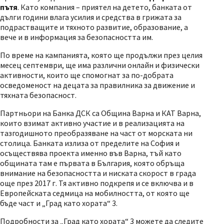
пътя
. Като компания – приятел на детето, банката от
дълги години влага усилия и средства в грижата за
подрастващите и тяхното развитие, образование, а
вече и в информация за безопасността им.
По време на кампанията, която ще продължи през целия
месец септември, ще има различни онлайн и физически
активности, които ще спомогнат за по-добрата
осведоменост на децата за правилника за движение и
тяхната безопасност.
Партньори на Банка ДСК са Община Варна и КАТ Варна,
които взимат активно участие и в реализацията на
тазгодишното преобразяване на част от морската ни
столица. Банката излиза от пределите на София и
осъществява проекта именно във Варна, тъй като
общината там е първата в България, която обръща
внимание на безопасността и ниската скорост в града
още през 2017 г. Тя активно подкрепя и се включва и в
Европейската седмица на мобилността, от която ще
бъде част и „Град като хората“ 3.
Подробности за „Град като хората“ 3 можете да следите