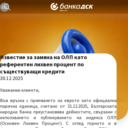
Текуща езикова версия е българска
EN
Известие за замяна на ОЛП като
референтен лихвен процент по
съществуващи кредити
30.12.2025
Уважаеми клиенти,
Във връзка с приемането на еврото като официална
парична единица, считано от 31.12.2025, Българската
народна банка преустановява дейностите, свързани с
използването и публикуването на индекса ОЛП
(Основен Лихвен Процент). С оглед горното и в