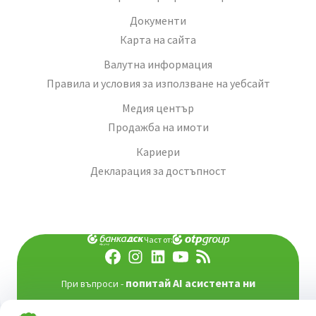
Документи
Карта на сайта
Валутна информация
Правила и условия за използване на уебсайт
Медия център
Продажба на имоти
Кариери
Декларация за достъпност
Част от:
попитай AI асистента ни
При въпроси -
©
2026
Всички права запазени
Сайт от:
StudioX