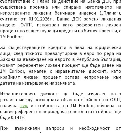
съответствие с Плана за действие на Банка ДСК при
съществена промяна или спиране изготвянето на
използваните лихвени бенчмарк индекси („Плана“),
считано от 01.01.2026г., Банка ДСК заменя лихвения
индекс „ОЛП“, използван като референтен лихвен
процент по съществуващи кредити на бизнес клиенти, с
1М Euribor.
За съществуващите кредити в лева на юридически
лица, след тяхното превалутиране в евро по реда на
Закона за въвеждане на еврото в Република България,
новият референтен лихвен процент ще бъде равен на
1М Euribor, намален с изравнителен дисконт, като
крайният лихвен процент остава непроменен към
датата на извършване на замяната.
Изравнителният дисконт ще бъде изчислен като
разлика между последната обявена стойност на ОЛП,
налична
тук
, и стойността на 1M Euribor, обявена за
същия референтен период, като неговата стойност ще
бъде 0.141%.
При възникнали въпроси и необходимост от