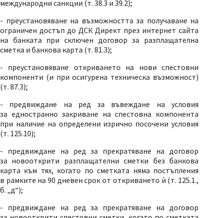
международни санкции (т. 38.3 и 39.2);
- преустановяване на възможността за получаване на
ограничен достъп до ДСК Директ през интернет сайта
на банката при сключен договор за разплащателна
сметка и банкова карта (т. 81.3);
- преустановяване откриването на нови спестовни
компоненти (и при осигурена техническа възможност)
(т. 87.3);
- предвиждане на ред за въвеждане на условия
за едностранно закриване на спестовна компонента
при наличие на определени изрично посочени условия
(т. 125.10);
- предвиждане на ред за прекратяване на договор
за новооткрити разплащателни сметки без банкова
карта към тях, когато по сметката няма постъпления
в рамките на 90 дневен срок от откриването ѝ (т. 125.1.,
б.
„
д
“
);
- предвиждане на ред за прекратяване на договор
за новооткрити спестовни сметки, когато по сметката