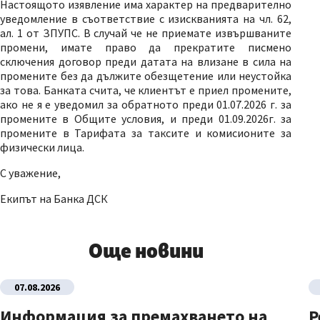
Настоящото изявление има характер на предварително
уведомление в съответствие с изискванията на чл. 62,
ал. 1 от ЗПУПС. В случай че не приемате извършваните
промени, имате право да прекратите писмено
сключения договор преди датата на влизане в сила на
промените без да дължите обезщетение или неустойка
за това. Банката счита, че клиентът е приел промените,
ако не я е уведомил за обратното преди 01.07.2026 г. за
промените в Общите условия, и преди 01.09.2026г. за
промените в Тарифата за таксите и комисионите за
физически лица.
С уважение,
Екипът на Банка ДСК
Още новини
07.08.2026
Информация за премахването на
Р