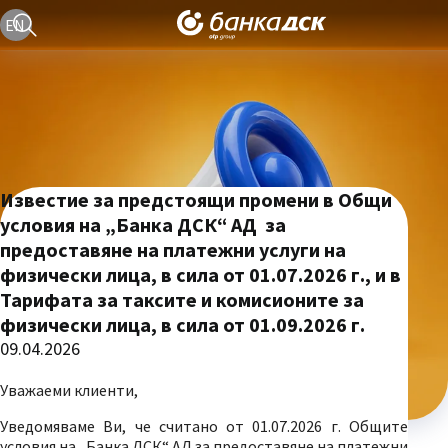
Текуща езикова версия е българска
EN
Известие за предстоящи промени в Общи
условия на „Банка ДСК“ АД за
предоставяне на платежни услуги на
физически лица, в сила от 01.07.2026 г., и в
Тарифата за таксите и комисионите за
физически лица, в сила от 01.09.2026 г.
09.04.2026
Уважаеми клиенти,
Уведомяваме Ви, че считано от 01.07.2026 г. Общите
условия на „Банка ДСК“ АД за предоставяне на платежни