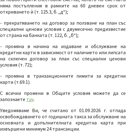
няма постъпления в рамките на 60 дневен срок от
откриването ѝ (т. 125.3, б.
„
д
“
);
- прекратяването на договор за ползване на план със
специални ценови условия с двумесечно предизвестие
от страна на банката (т. 122, б.
„
б
“
);
- промяна в начина на издаване и обслужване на
кредитни карти в зависимост от наличието или липсата
на сключен договор за план със специални ценови
условия (т. 72);
- промяна в транзакционните лимити за кредитни
карти (т.69.1).
С всички промени в Общите условия можете да се
запознаете
тук
.
Уведомяваме Ви, че считано от 01.09.2026 г. отпада
освобождаването от годишната такса за обслужване на
основната и допълнителната кредитна карта при
извършени минимум 24 трансакции.