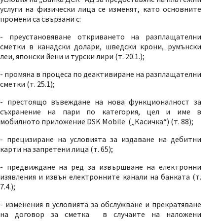
услуги на физически лица се изменят, като основните
промени са свързани с:
- преустановяване откриването на разплащателни
сметки в канадски долари, шведски крони, румънски
леи, японски йени и турски лири (т. 20.1.);
- промяна в процеса по деактивиране на разплащателни
сметки (т. 25.1);
- престоящо въвеждане на нова функционалност за
съхранение на пари по категория, цел и име в
мобилното приложение DSK Mobile („Касичка
“
) (т. 88);
- прецизиране на условията за издаване на дебитни
карти на запретени лица (т. 65);
- предвиждане на ред за извършване на електронни
изявления и извън електронните канали на банката (т.
7.4.);
- изменения в условията за обслужване и прекратяване
на договор за сметка в случаите на наложени