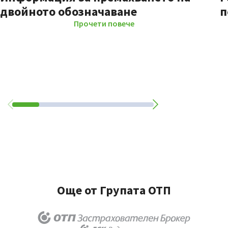
двойното обозначаване
п
Прочети повече
Още от Групата ОТП