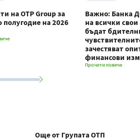
ти на OTP Group за
Важно: Банка 
 полугодие на 2026
на всички свои
бъдат бдителни
чувствителните
вече
зачестяват опи
финансови из
Прочети повече
Още от Групата ОТП