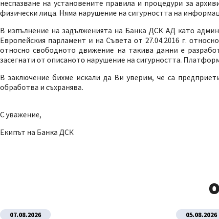
неспазване на установените правила и процедури за архиви
физически лица. Няма нарушение на сигурността на информац
В изпълнение на задълженията на Банка ДСК АД като админи
Европейския парламент и на Съвета от 27.04.2016 г. относ
относно свободното движение на такива данни е разрабо
засегнати от описаното нарушение на сигурността. Платформ
В заключение бихме искали да Ви уверим, че са предприе
обработва и съхранява.
С уважение,
Екипът на Банка ДСК
О
07.08.2026
05.08.2026