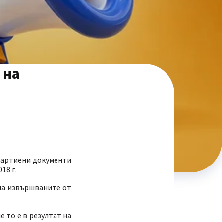
 на
 хартиени документи
18 г.
 на извършваните от
 то е в резултат на