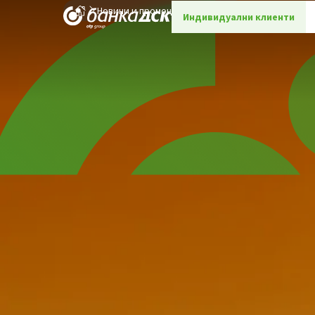
Новини и промоции
Детайли
Индивидуални клиенти