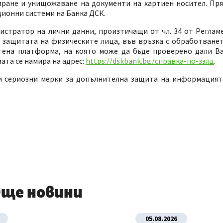
ране и унищожаване на документи на хартиен носител. Пряк
ионни системи на Банка ДСК.
стратор на лични данни, произтичащи от чл. 34 от Регламе
но защитата на физическите лица, във връзка с обработване
тена платформа, на която може да бъде проверено дали В
ата се намира на адрес:
https://dskbank.bg/справка-по-ззлд
.
ти сериозни мерки за допълнителна защита на информацият
ще новини
05.08.2026