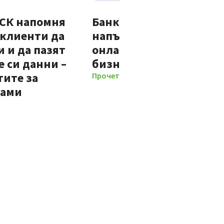
ДСК напомня
Банка ДСК стартира
 клиенти да
напълно автоматизир
 и да пазят
онлайн процес за нови
 си данни –
бизнес клиенти
тите за
Прочети повече
мами