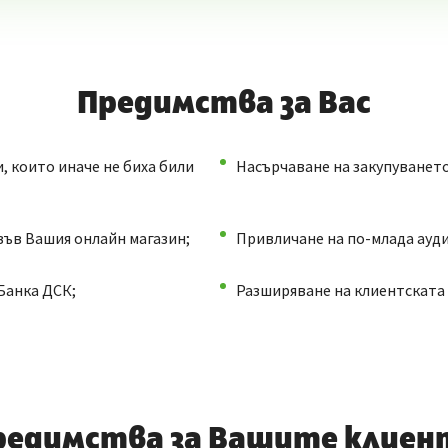
Предимства за Вас
, които иначе не биха били
Насърчаване на закупуването
във Вашия онлайн магазин;
Привличане на по-млада ауд
Банка ДСК;
Разширяване на клиентската
редимства за Вашите клиен