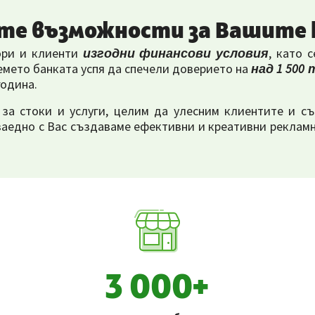
те възможности за Вашите
ори и клиенти
изгодни финансови условия
, като 
емето банката успя да спечели доверието на
над 1 500
година.
 за стоки и услуги, целим да улесним клиентите и 
 заедно с Вас създаваме ефективни и креативни реклам
3 000+