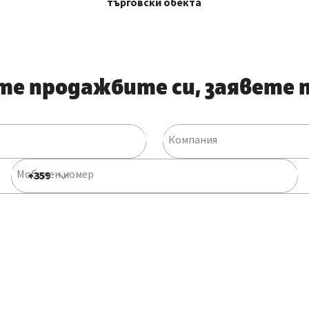
търговски обекта
ите продажбите си, заявете
Компания
Мобилен номер