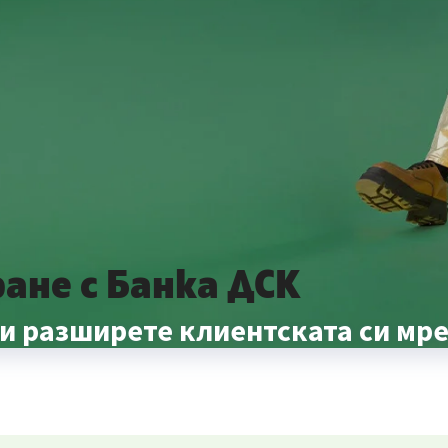
ане с Банка ДСК
 и разширете клиентската си мр