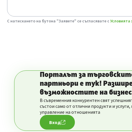
GDPR
С натискането на бутона "Заявете" се съгласявате с
Условията 
Порталът за търговскит
партньори е тук! Разшир
възможностите на бизнеса
В съвременния конкурентен свят успешният
състои само от отлични продукти и услуги,
управление на отношенията
Вход