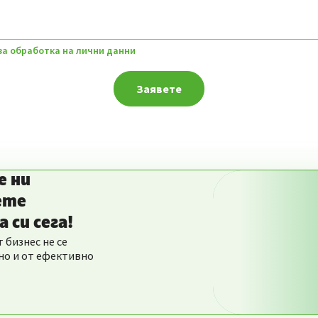
за обработка на лични данни
Заявете
е ни
ете
 си сега!
 бизнес не се
 но и от ефективно