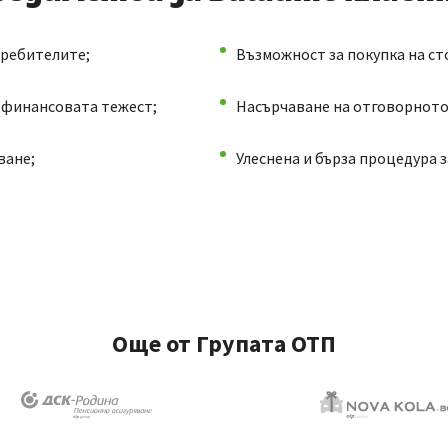
требителите;
Възможност за покупка на сто
а финансовата тежест;
Насърчаване на отговорното
ване;
Улеснена и бърза процедура 
Още от Групата ОТП