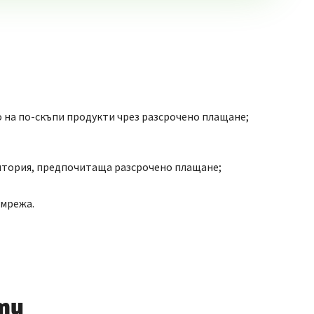
 на по-скъпи продукти чрез разсрочено плащане;
итория, предпочитаща разсрочено плащане;
 мрежа.
ти