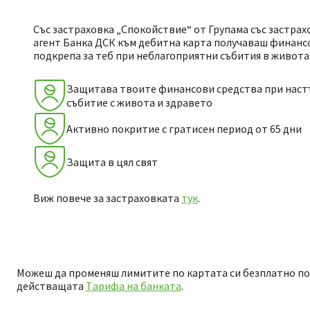
Със застраховка „Спокойствие“ от Групама със застра
агент Банка ДСК към дебитна карта получаваш финанс
подкрепа за теб при неблагоприятни събития в живота
Защитава твоите финансови средства при нас
събитие с живота и здравето
Активно покритие с гратисен период от 65 дни
Защита в цял свят
Виж повече за застраховката
тук
.
Можеш да променяш лимитите по картата си безплатно по вся
действащата
Tарифа на банката
.