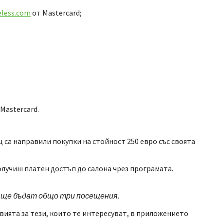
eless.com
от Mastercard;
Mastercard.
са направили покупки на стойност 250 евро със своята
олучиш платен достъп до салона чрез програмата.
а ще бъдат общо три посещения.
вията за тези, които те интересуват, в приложението