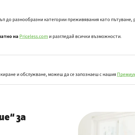
тъп до разнообразни категории преживявания като пътуване, ра
латно на
Priceless.com
и разгледай всички възможности.
нкиране и обслужване, можеш да се запознаеш с нашия
Премиум
е“ за