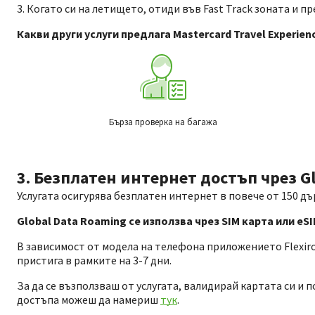
3. Когато си на летището, отиди във Fast Track зоната и пр
Какви други услуги предлага Mastercard Travel Experien
Бърза проверка на багажа
3. Безплатен интернет достъп чрез Gl
Услугата осигурява безплатен интернет в повече от 150 д
Global Data Roaming се използва чрез SIM карта или e
В зависимост от модела на телефона приложението Flexiro
пристига в рамките на 3-7 дни.
За да се възползваш от услугата, валидирай картата си и 
достъпа можеш да намериш
тук
.