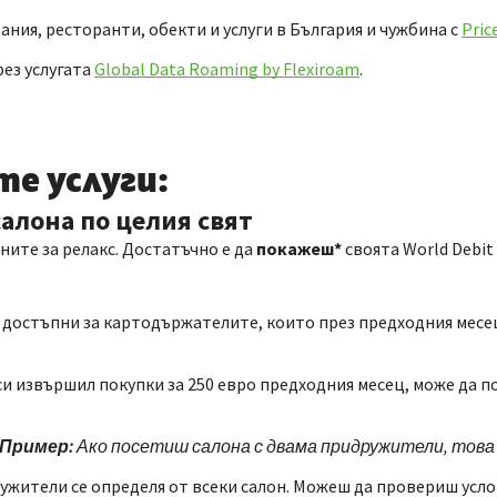
ния, ресторанти, обекти и услуги в България и чужбина с
Pric
рез услугата
Global Data Roaming by Flexiroam
.
те услуги:
салона по целия свят
оните за релакс. Достатъчно е да
покажеш*
своята World Debit 
достъпни за картодържателите, които през предходния месец 
си извършил покупки за 250 eвро предходния месец, може да п
Пример:
Ако посетиш салона с двама придружители, тов
ужители се определя от всеки салон. Можеш да провериш усло