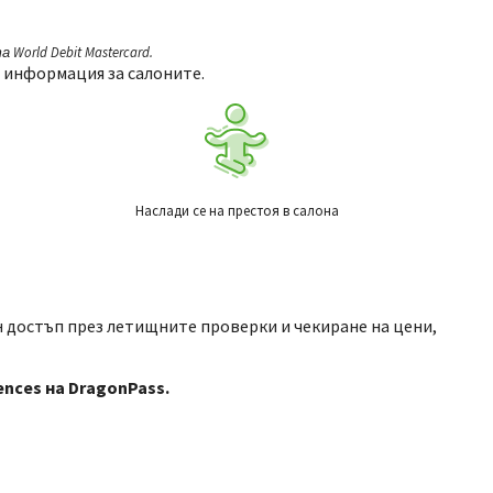
orld Debit Mastercard.
а информация за салоните.
Наслади се на престоя в салона
ен достъп през летищните проверки и чекиране на цени,
ences на DragonPass.