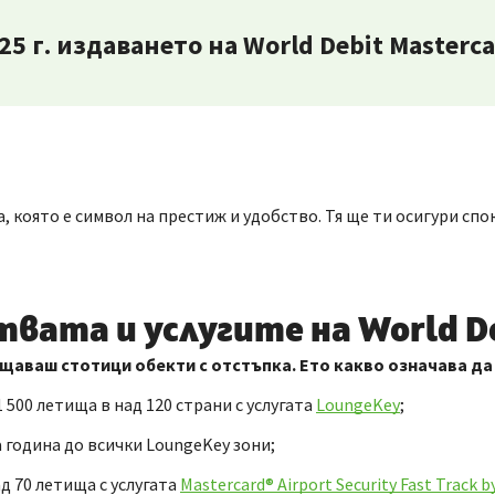
25 г. издаването на World Debit Masterc
та, която е символ на престиж и удобство. Тя ще ти осигури 
вата и услугите на World De
ещаваш стотици обекти с отстъпка. Ето какво означава да
1 500 летища в над 120 страни с услугата
LoungeKey
;
 година до всички LoungeKey зони;
д 70 летища с услугата
Мastercard® Airport Security Fast Track 