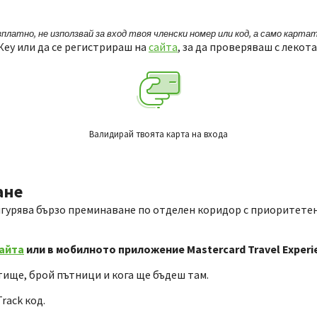
атно, не използвай за вход твоя членски номер или код, а само картата W
ey или да се регистрираш на
сайта
, за да проверяваш с лекот
Валидирай твоята карта на входа
ане
и осигурява бързо преминаване по отделен коридор с приоритет
айта
или в мобилното приложение Mastercard Travel Experi
тище, брой пътници и кога ще бъдеш там.
rack код.