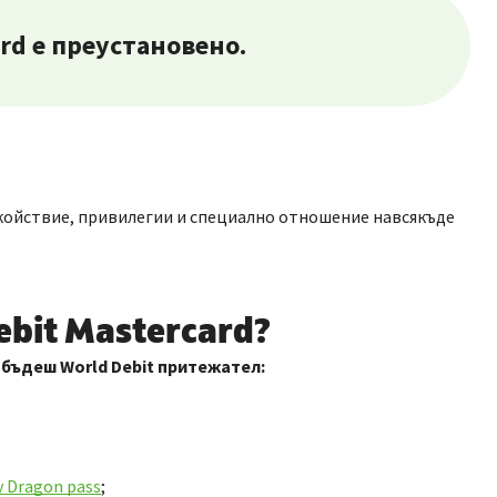
ard е преустановено.
спокойствие, привилегии и специално отношение навсякъде
bit Mastercard?
 бъдеш World Debit притежател:
by Dragon pass
;