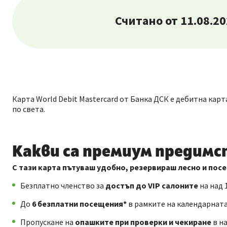
Считано от 11.08.20
Карта World Debit Mastercard от Банка ДСК е дебитна кар
по света.
Какви са премиум предимст
С тази карта пътуваш удобно, резервираш лесно и пос
Безплатно членство за
достъп до VIP салоните
на над 
До
6 безплатни посещения*
в рамките на календарната
Пропускане на
опашките при проверки и чекиране
в на