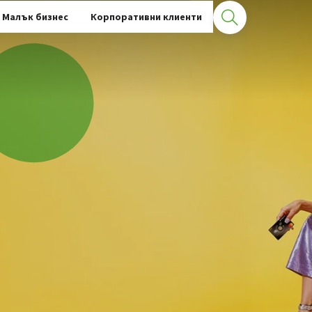
ни карти
Детайли за дебитни продукти
Малък бизнес
Корпоративни клиенти