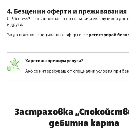
4. Безценни оферти и преживявания
С Priceless® се възползваш от отстъпки и ексклузивен дос
и други.
За да ползваш специалните оферти, се
регистрирай безп
Харесваш премиум услуги?
Ако се интересуваш от специални условия при ба
Застраховка „Спокойстви
дебитна карта