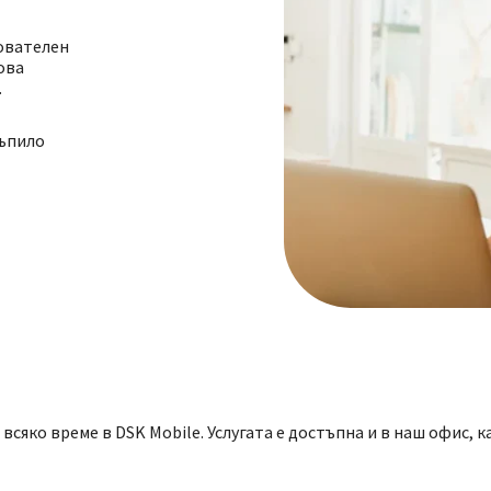
хователен
ова
.
тъпило
ко време в DSK Mobile. Услугата е достъпна и в наш офис, кат