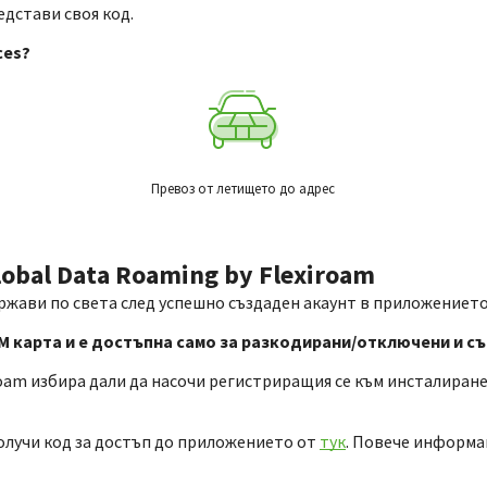
едстави своя код.
ces?
Превоз от летището до адрес
obal Data Roaming by Flexiroam
ържави по света след успешно създаден акаунт в приложението
SIM карта и е достъпна само за разкодирани/отключени и 
am избира дали да насочи регистриращия се към инсталиране н
получи код за достъп до приложението от
тук
. Повече информа