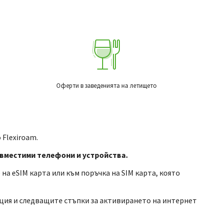
Оферти в заведенията на летището
 Flexiroam.
съвместими телефони и устройства.
а eSIM карта или към поръчка на SIM карта, която
ция и следващите стъпки за активирането на интернет