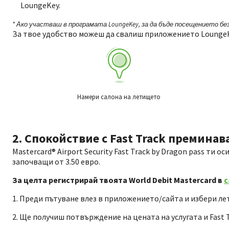
LoungeKey.
* Ако участваш в програмата LoungeKey, за да бъде посещението безпл
За твое удобство можеш да свалиш приложението LoungeК
Намери салона на летището
2. Спокойствие с Fast Track преминав
Мastercard® Airport Security Fast Track by Dragon pass т
започващи от 3.50 евро.
За целта регистрирай твоята World Debit Mastercard в
с
1. Преди пътуване влез в приложението/сайта и избери ле
2. Ще получиш потвърждение на цената на услугата и Fast T