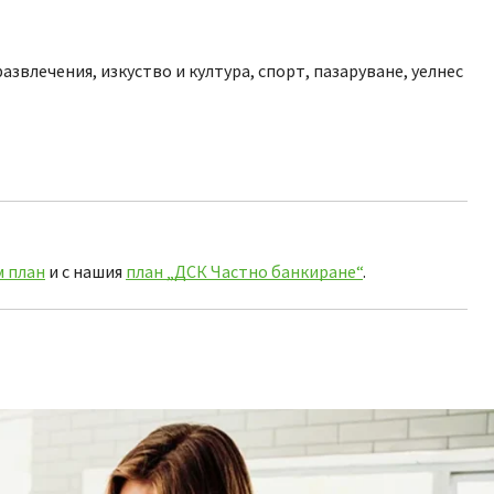
звлечения, изкуство и култура, спорт, пазаруване, уелнес
 план
и с нашия
план „ДСК Частно банкиране“
.