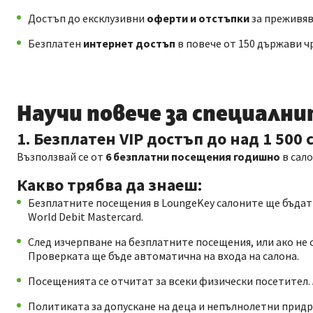
Достъп до ексклузивни
оферти и отстъпки
за преживява
Безплатен
интернет достъп
в повече от 150 държави ч
Научи повече за специални
1. Безплатен VIP достъп до над 1 500 
Възползвай се от
6
безплатни посещения годишно
в сал
Какво трябва да знаеш:
Безплатните посещения в LoungeKey салоните ще бъдат 
World Debit Mastercard.
След изчерпване на безплатните посещения, или ако не 
Проверката ще бъде автоматична на входа на салона.
Посещенията се отчитат за всеки физически посетител.
Политиката за допускане на деца и непълнолетни придр