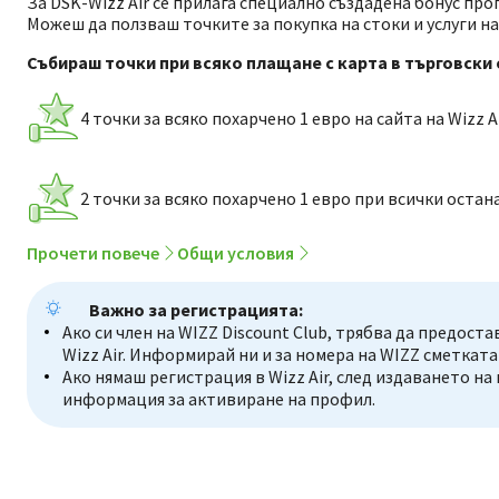
За DSK-Wizz Air се прилага специално създадена бонус про
Можеш да ползваш точките за покупка на стоки и услуги на с
Събираш точки при всяко плащане с карта в търговски 
4 точки за всяко похарчено 1 евро на сайта на Wizz A
2 точки за всяко похарчено 1 евро при всички оста
Прочети повече
Общи условия
Важно за регистрацията:
Ако си член на WIZZ Discount Club, трябва да предост
Wizz Air. Информирай ни и за номера на WIZZ сметката
Ако нямаш регистрация в Wizz Air, след издаването на
информация за активиране на профил.