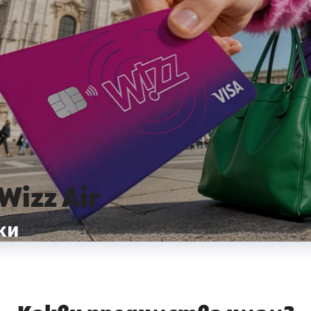
izz Air
ки