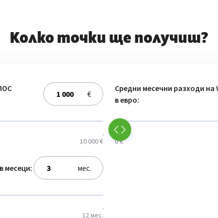
Колко точки ще получиш?
ПОС
Средни месечни разходи на 
€
в евро:
10 000 €
0 €
в месеци:
мес.
12 мес.