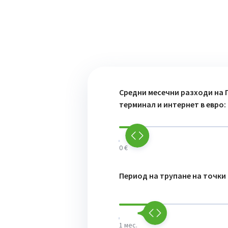
Средни месечни разходи на 
терминал и интернет в евро:
0 €
Период на трупане на точки 
1 мес.