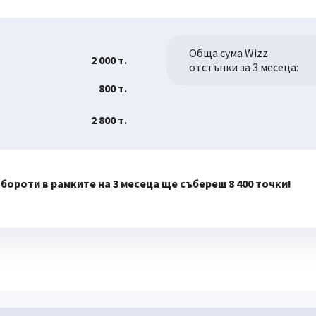
Обща сума Wizz
2 000
т.
отстъпки за
3 месеца:
800
т.
2 800
т.
обороти в рамките на
3 месеца
ще събереш
8 400
точки!