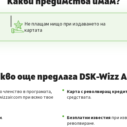
Какви предимства имам?
Не плащам нищо при издаването на
картата
кво още предлага DSK-Wizz A
о членство в програмата,
Карта с револвиращ креди
izzair.com при всяко твое
средствата.
и
.
Безплатни известия
при изв
револвиране.