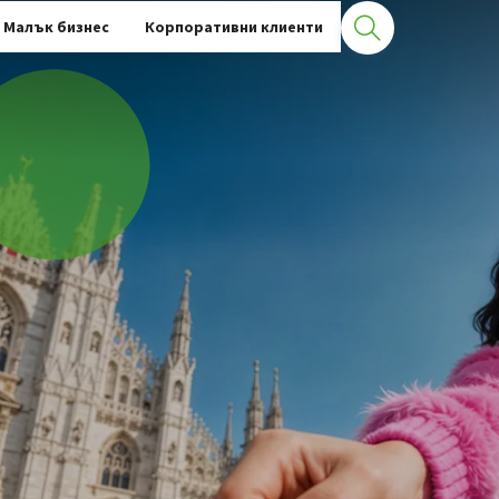
тни карти
Детайли за кредитни продукти
Малък бизнес
Корпоративни клиенти