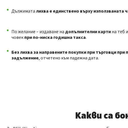
Дължимата
л
ихва е единствено върху използваната ч
По желание – издаване на
допълнителни карти
на теб 
човек
при по-ниска годишна такса
.
Без лихва за направените покупки при търговци при 
задължение
, отчетено към падежна дата.
Какви са б