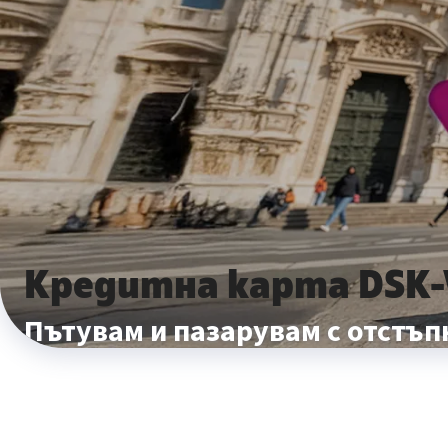
Кредитна карта DSK-W
Пътувам и пазарувам с отстъп