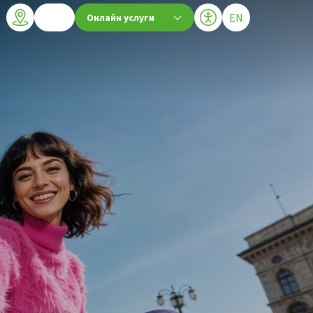
Текуща езикова ве
EN
Онлайн услуги