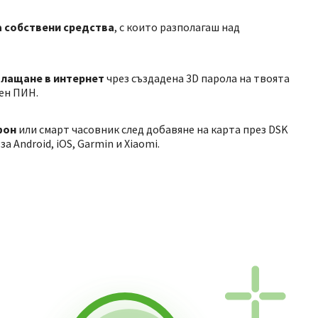
а собствени средства
, с които разполагаш над
лащане в интернет
чрез създадена 3D парола на твоята
ен ПИН.
фон
или смарт часовник след добавяне на карта през DSK
 Android, iOS, Garmin и Xiaomi.