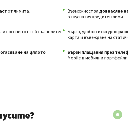
аст
от лимита.
Възможност за
довнасяне н
отпуснатия кредитен лимит.
или посочен от теб пълнолетен
Бързо, удобно и сигурно
разп
карта и въвеждане на статич
погасяване на цялото
Бързи плащания през теле
Mobile в мобилни портфейли за
онусите?