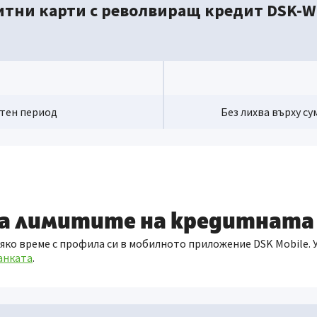
тни карти с револвиращ кредит DSK-Wi
етен период
Без лихва върху су
са лимитите на кредитната
о време с профила си в мобилното приложение DSK Mobile. Ус
анката
.