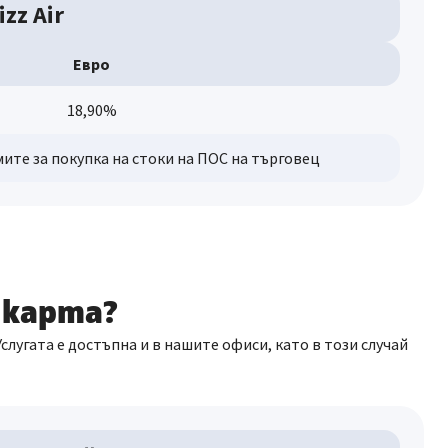
zz Air
Евро
18,90%
мите за покупка на стоки на ПОС на търговец
 карта?
лугата е достъпна и в нашите офиси, като в този случай