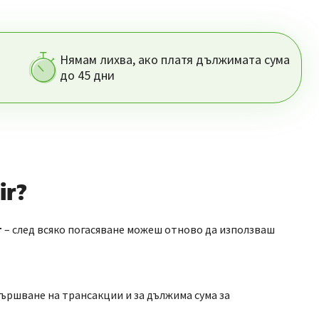
Нямам лихва, ако платя дължимата сума
до 45 дни
ir?
т
– след всяко погасяване можеш отново да използваш
ършване на трансакции и за дължима сума за