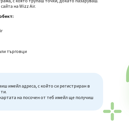
грама, с която трупаш точки, докато пазаруваш.
айта на Wizz Air.
обект:
ir
нали търговци
авиш имейл адреса, с който си регистриран в
 ти.
 картата на посочен от теб имейл ще получиш