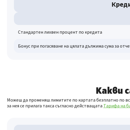
Креди
Стандартен лихвен процент по кредита
Бонус при погасяване на цялата дължима сума за отч
Какви 
Можеш да променяш лимитите по картата безплатно по всяк
за нея се прилага такса съгласно действащата
Tарифа на б