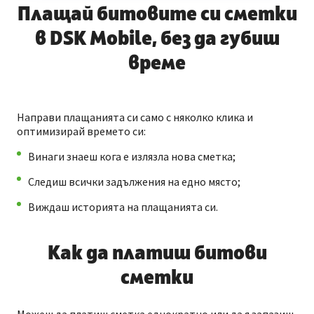
Плащай битовите си сметки
в DSK Mobile, без да губиш
време
Направи плащанията си само с няколко клика и
оптимизирай времето си:
Винаги знаеш кога е излязла нова сметка;
Следиш всички задължения на едно мястo;
Виждаш историята на плащанията си.
Как да платиш битови
сметки