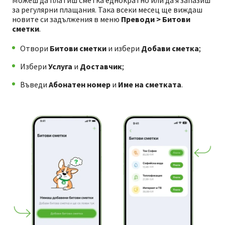
Mожеш да платиш сметка еднократно или да я запазиш
за регулярни плащания. Така всеки месец ще виждаш
новите си задължения в меню
Преводи > Битови
сметки
.
Отвори
Битови сметки
и избери
Добави сметка
;
Избери
Услуга
и
Доставчик
;
Въведи
Абонатен номер
и
Име на сметката
.