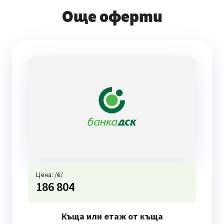
Още оферти
Цена: /€/
186 804
Къща или етаж от къща