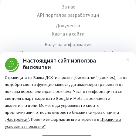
За нас
API портал за разработчици
Документи
Карта на сайта
Валутна информация
Правила и условия за използване на уебсайт
Настоящият сайт използва
Зат
Медия център
бисквитки
Продажба на имоти
Страницата на Банка ДСК използва „бисквитки“ (cookies), за да
Кариери
подобри своята функционалност, да анализира трафика и да
Декларация за достъпност
показва персонализирана реклама. Част от информацията се
споделя с партньори като Google и Meta за рекламни и
аналитични цели. Можете да управлявате своите
предпочитания относно видовете бисквитки чрез опцията
„Настройки“
. Повече информация ще откриете в
„Правила и
Част от:
условия за ползване“
.