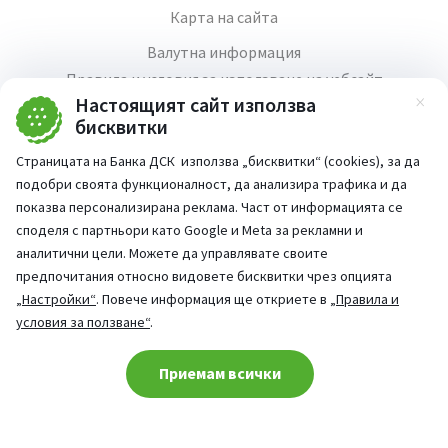
Карта на сайта
Валутна информация
Правила и условия за използване на уебсайт
Настоящият сайт използва
Зат
Медия център
бисквитки
Продажба на имоти
Страницата на Банка ДСК използва „бисквитки“ (cookies), за да
Кариери
подобри своята функционалност, да анализира трафика и да
Декларация за достъпност
показва персонализирана реклама. Част от информацията се
споделя с партньори като Google и Meta за рекламни и
аналитични цели. Можете да управлявате своите
предпочитания относно видовете бисквитки чрез опцията
„Настройки“
. Повече информация ще откриете в
„Правила и
Част от:
условия за ползване“
.
попитай AI асистента ни
При въпроси -
Cookie consent change
Приемам всички
©
2026
Всички права запазени
Сайт от:
StudioX