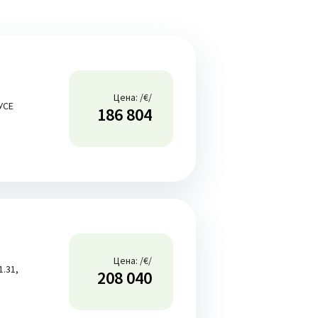
Цена: /€/
РУСЕ
186 804
и
Цена: /€/
.31,
208 040