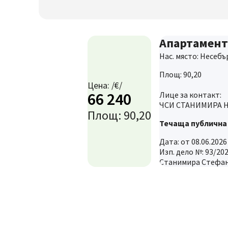
Апартамент
Нас. място: Несебър,
Площ: 90,20
Цена: /€/
66 240
Лице за контакт:
ЧСИ СТАНИМИРА Н
Площ: 90,20
Течаща публична
Дата: от 08.06.2026
Изп. дело №: 93/20
Станимира Стефанов