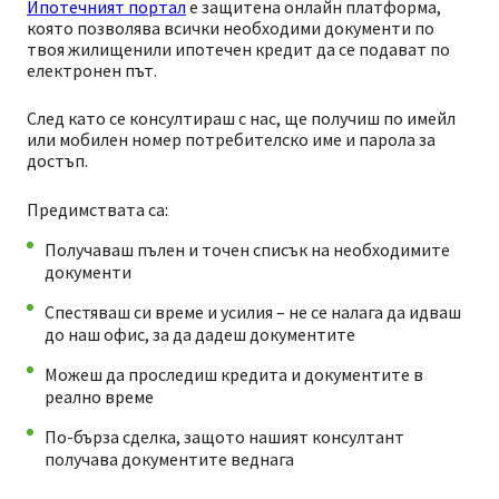
Ипотечният портал
е защитена онлайн платформа,
която позволява всички необходими документи по
твоя жилищенили ипотечен кредит да се подават по
електронен път.
След като се консултираш с нас, ще получиш по имейл
или мобилен номер потребителско име и парола за
достъп.
Предимствата са:
Получаваш пълен и точен списък на необходимите
документи
Спестяваш си време и усилия – не се налага да идваш
до наш офис, за да дадеш документите
Можеш да проследиш кредита и документите в
реално време
По-бърза сделка, защото нашият консултант
получава документите веднага