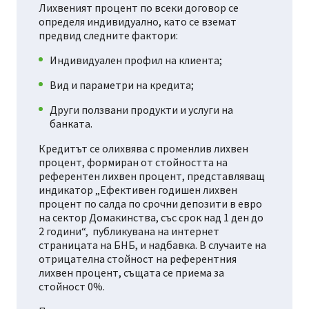
Лихвеният процент по всеки договор се
определя индивидуално, като се вземат
предвид следните фактори:
Индивидуален профил на клиента;
Вид и параметри на кредита;
Други ползвани продукти и услуги на
банката.
Кредитът се олихвява с променлив лихвен
процент, формиран от стойността на
референтен лихвен процент, представляващ
индикатор „Ефективен годишен лихвен
процент по салда по срочни депозити в евро
на сектор Домакинства, със срок над 1 ден до
2 години“, публикувана на интернет
страницата на БНБ, и надбавка. В случаите на
отрицателна стойност на референтния
лихвен процент, същата се приема за
стойност 0%.