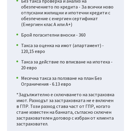
Без такса проверка и анализ на
обезпечението по кредита - За всички ново
отпускани жилищни и ипотечни кредити с
обезпечение с енергиен сертификат
(Енергиен клас А или А+)
Брой погасителни вноски - 360
Такса за оценка на имот (апартамент) -
120,15 евро
Такса за действие по вписване на ипотека -
20 евро
Месечна такса за ползване на план Без
Ограничения - 6.13 евро
*Задължително е сключването на застраховка
имот. Разходът за застраховката не е включен
в ГПР. Този разход става част от ГПР, когато
стане известен на банката, съгласно сключен
застрахователен договор с избран от клиента
застраховател.