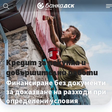
Кредит за покупка и
довършителни работи
Финансиране без документи
за доказване на разходи при
определени условия