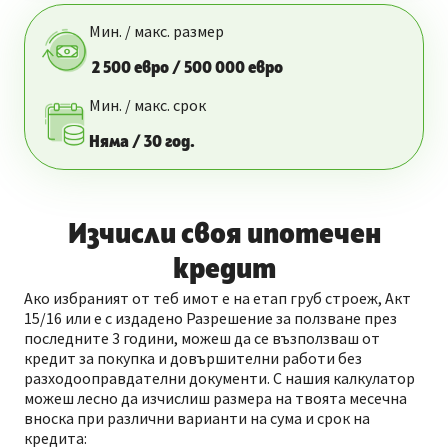
Мин. / макс. размер
2 500 евро / 500 000 евро
Мин. / макс. срок
Няма / 30 год.
Изчисли своя ипотечен
кредит
Ако избраният от теб имот е на етап груб строеж, Акт
15/16 или е с издадено Разрешение за ползване през
последните 3 години, можеш да се възползваш от
кредит за покупка и довършителни работи без
разходооправдателни документи. С нашия калкулатор
можеш лесно да изчислиш размера на твоята месечна
вноска при различни варианти на сума и срок на
кредита: