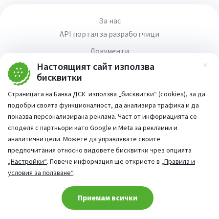
За нас
API портал за разработчици
Документи
Карта на сайта
Настоящият сайт използва
Зат
бисквитки
Валутна информация
Страницата на Банка ДСК използва „бисквитки“ (cookies), за да
Правила и условия за използване на уебсайт
подобри своята функционалност, да анализира трафика и да
Медия център
показва персонализирана реклама. Част от информацията се
Продажба на имоти
споделя с партньори като Google и Meta за рекламни и
аналитични цели. Можете да управлявате своите
Кариери
предпочитания относно видовете бисквитки чрез опцията
Декларация за достъпност
„Настройки“
. Повече информация ще откриете в
„Правила и
условия за ползване“
.
Cookie consent change
Приемам всички
Част от: