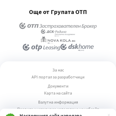
Още от Групата ОТП
За нас
API портал за разработчици
Документи
Карта на сайта
Валутна информация
Правила и условия за използване на уебсайт
Настоящият сайт използва