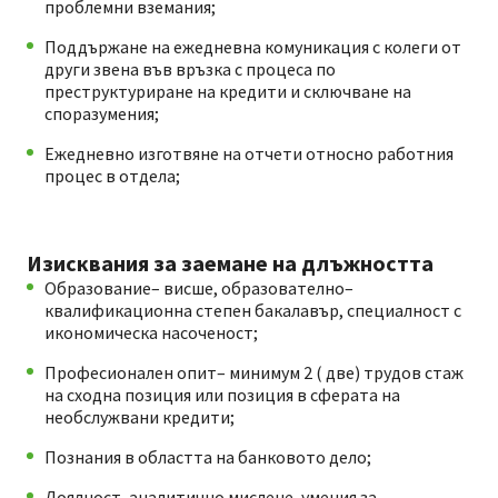
проблемни вземания;
Поддържане на ежедневна комуникация с колеги от
други звена във връзка с процеса по
преструктуриране на кредити и сключване на
споразумения;
Ежедневно изготвяне на отчети относно работния
процес в отдела;
Изисквания за заемане на длъжността
Образование– висше, образователно–
квалификационна степен бакалавър, специалност с
икономическа насоченост;
Професионален опит– минимум 2 ( две) трудов стаж
на сходна позиция или позиция в сферата на
необслужвани кредити;
Познания в областта на банковото дело;
Лоялност, аналитично мислене, умения за