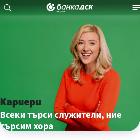
Кариери
Всеки търси служители, ние
търсим хора