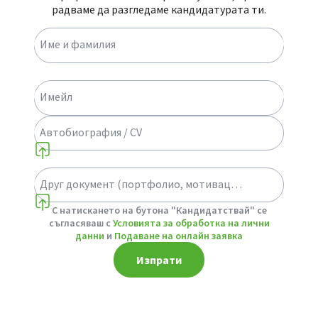
радваме да разгледаме кандидатурата ти.
Име и фамилия
Имейл
Автобиография / CV
Друг документ (портфолио, мотивационно писмо или др.)
Select a choice
С натискането на бутона "Кандидатствай" се
съгласяваш с
Условията за обработка на лични
данни
и
Подаване на онлайн заявка
Изпрати