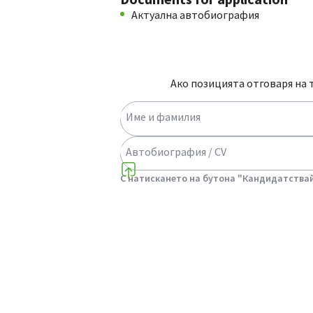
Актуална автобиография
Ако позицията отговаря на 
Име и фамилия
Автобиография / CV
Select a choice
С натискането на бутона "Кандидатствай