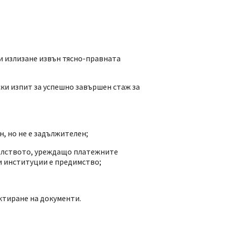
 излизане извън тясно-правната
ки изпит за успешно завършен стаж за
, но не е задължителен;
елството, уреждащо платежните
и институции е предимство;
ктиране на документи.