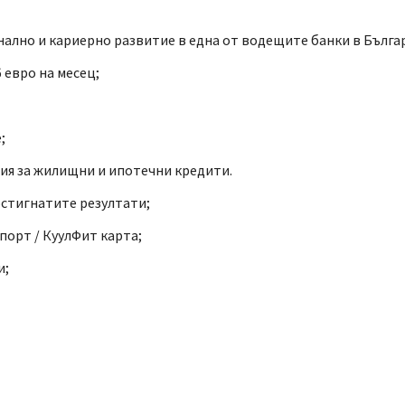
лно и кариерно развитие в една от водещите банки в Бълга
6 евро на месец;
;
ия за жилищни и ипотечни кредити.
остигнатите резултати;
орт / КуулФит карта;
и;