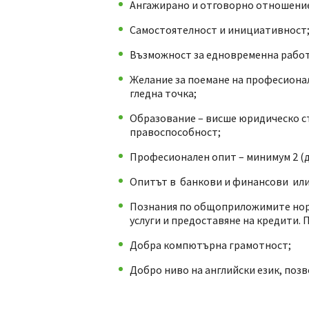
Ангажирано и отговорно отношение
Самостоятелност и инициативност
Възможност за едновременна работа
Желание за поемане на професиона
гледна точка;
Образование – висше юридическо ст
правоспособност;
Професионален опит – минимум 2 (
Опитът в банкови и финансови или 
Познания по общоприложимите норм
услуги и предоставяне на кредити.
Добра компютърна грамотност;
Добро ниво на английски език, поз