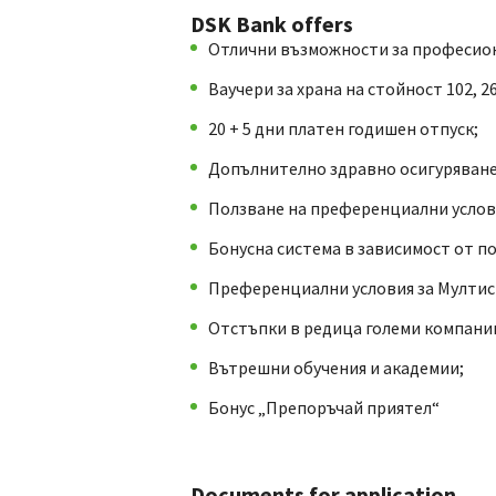
DSK Bank offers
Отлични възможности за професиона
Ваучери за храна на стойност 102, 2
20 + 5 дни платен годишен отпуск;
Допълнително здравно осигуряване
Ползване на преференциални услов
Бонусна система в зависимост от п
Преференциални условия за Мултисп
Отстъпки в редица големи компани
Вътрешни обучения и академии;
Бонус „Препоръчай приятел“
Documents for application