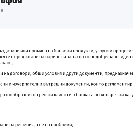
София
ие
ъздаване или промяна на банкови продукти, услуги и процеси 
сяте с предлагане на варианти за тяхното подобряване, иде
яване;
и на договори, общи условия и други документи, предназначен
ясни и изчерпателни вътрешни документи, които регламентир
разнообразни вътрешни клиенти в банката по конкретни казу
ане на решения, а не на проблеми;