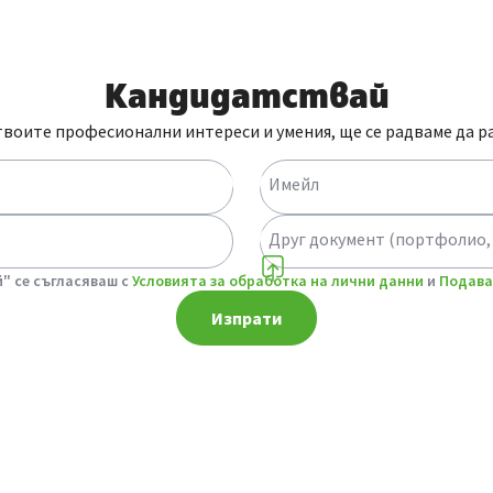
Кандидатствай
твоите професионални интереси и умения, ще се радваме да р
Имейл
Друг документ (портфолио,
" се съгласяваш с
Условията за обработка на лични данни
и
Подава
Изпрати