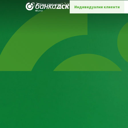
Кои сме ние?
Конкретна кариера
Индивидуални клиенти