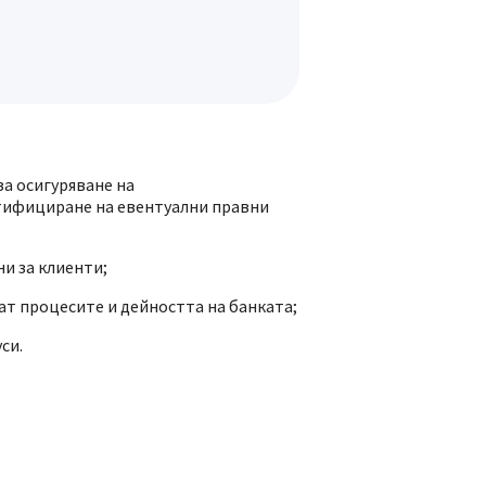
за осигуряване на
нтифициране на евентуални правни
и за клиенти;
ат процесите и дейността на банката;
си.