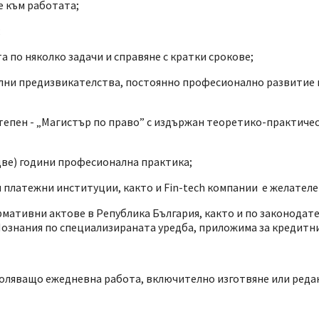
 към работата;
;
 по няколко задачи и справяне с кратки срокове;
лни предизвикателства, постоянно професионално развитие и
епен - „Магистър по право” с издържан теоретико-практичес
две) години професионална практика;
платежни институции, както и Fin-tech компании е желателен
ативни актове в Република България, както и по законодат
 Познания по специализираната уредба, приложима за кредитн
воляващо ежедневна работа, включително изготвяне или реда