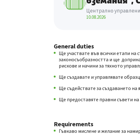
вземания", 
Централно управлен
10.08.2026
General duties
Ще участвате във всички етапи на с
законосъобразността и ще доприна
рискове и начини за тяхното управл
Ще създавате и управлявате образц
Ще съдействате за създаването на 
Ще предоставяте правни съвети на 
Requirements
Гъвкаво мислене и желание за намир