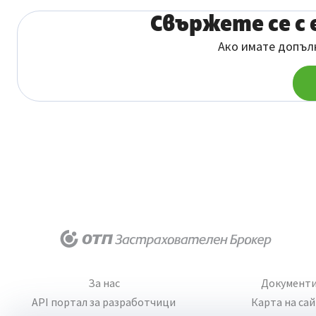
Свържете се с 
Ако имате допълн
За нас
Документ
API портал за разработчици
Карта на са