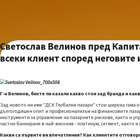
Светослав Велинов пред Капит
всеки клиент според неговите
Г-н Велинов, бихте ли казали какво стои зад бранда и как
Зад новото ни име "ДСК Глобални пазари" стои широка гама о
дългогодишен опит и професионализъм на финансовите паза
инструменти за управление на пазарните рискове, както и у
частно банкиране в най-високия - платинум, сегмент, както 
Какви са първите ви впечатления? Как клиентите отговор