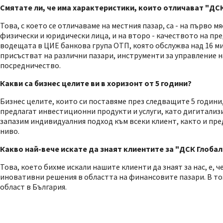
Смятате ли, че има характеристики, които отличават "ДСК
Това, с което се отличаваме на местния пазар, са - на първо 
физически и юридически лица, и на второ - качеството на пре
водещата в ЦИЕ банкова група ОТП, която обслужва над 16 м
присъстват на различни пазари, инструменти за управление н
посредничество.
Какви са бизнес целите ви в хоризонт от 5 години?
Бизнес целите, които си поставяме през следващите 5 години
предлагат инвестиционни продукти и услуги, като дигитализ
запазим индивидуалния подход към всеки клиент, както и пре
ниво.
Какво най-вече искате да знаят клиентите за "ДСК Глобал
Това, което бихме искали нашите клиенти да знаят за нас, е, 
иновативни решения в областта на финансовите пазари. В то
област в България.