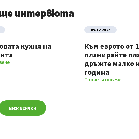
още интервюта
05.12.2025
овата кухня на
Към еврото от 1
анта
планирайте пл
дръжте малко к
вече
година
Прочети повече
Виж всички