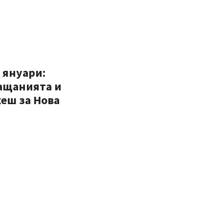
 януари:
ащанията и
еш за Нова