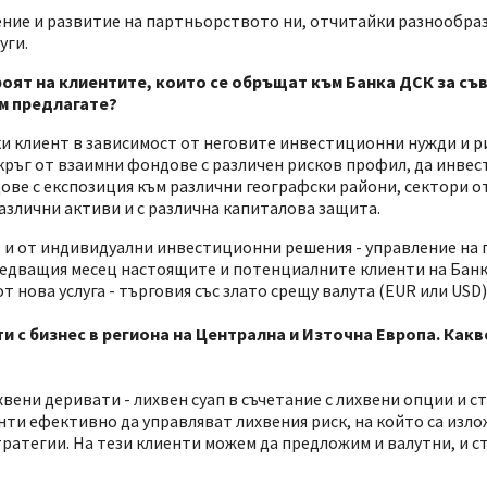
ние и развитие на партньорството ни, отчитайки разнообра
уги.
роят на клиентите, които се обръщат към Банка ДСК за съв
им предлагате?
и клиент в зависимост от неговите инвестиционни нужди и р
кръг от взаимни фондове с различен рисков профил, да инвес
ве с експозиция към различни географски райони, сектори о
различни активи и с различна капиталова защита.
т и от индивидуални инвестиционни решения - управление на
ледващия месец настоящите и потенциалните клиенти на Банк
 нова услуга - търговия със злато срещу валута (EUR или USD)
ти с бизнес в региона на Централна и Източна Европа. Ка
ени деривати - лихвен суап в съчетание с лихвени опции и с
нти ефективно да управляват лихвения риск, на който са изло
тратегии. На тези клиенти можем да предложим и валутни, и с