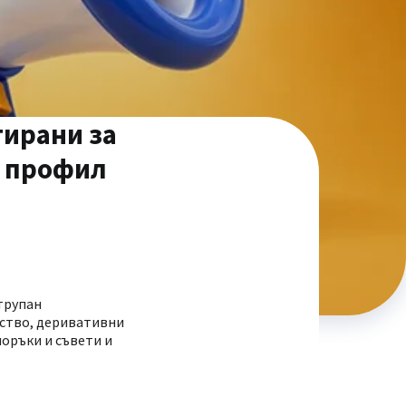
тирани за
в профил
трупан
ество, деривативни
оръки и съвети и