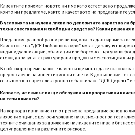
Клиентите приемат новото ни име като естествено продълже
които им предлагаме, както и качеството на предлаганите усл
В условията на нулеви лихви по депозитите нараства ли б
техни спестявания и свободни средства? Какви решения 
Предлагаме разнообразни решения, които адаптираме за всек
Клиентите на "ДСК Глобални пазари" могат да закупят широк 
индивидуални акции, облигации или борсово търгувани фондо
стоки, да закупят структурирани продукти с експозиция към 
В най-скоро време нашите клиенти ще могат да се възползва
предоставяне на инвестиционни съвети. В допълнение - от с
се възползват чрез електронното банкиране "ДСК Директ" и от
Казвате, че екипът ви ще обслужва и корпорати
вни клиен
на тези клиенти?
На корпоративни клиенти от региона предлагаме основно лихв
лихвени опции, с цел осигуряване на възможност за тези клие
техните очаквания за движение на лихвените нива и бизнес с
цел управление на различните рискове.