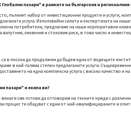
 Глобални пазари" в рамките на българския и регионалния
място, пълният набор от инвестиционни продукти и услуги, кои
длаганата услуга. Използвайки силата и експертизата на наша
илиона потребители, предлагаме на наши корпоративни клиен
а валутния, лихвения и стоковия риск, в това число и инвест
, са в посока да продължим да бъдем една от водещите инсти
ираме в най-голяма степен предлаганите услуги. Същевременн
доставянето на една комплексна услуга с високо качество и 
ни пазари" и екипа ви?
че винаги сме готови да отговорим на техните нужди с различн
зи процес те общуват с едни от най-квалифицираните и опит