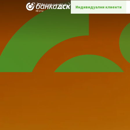
Медия център
Интервюта
Детайли
Индивидуални клиенти