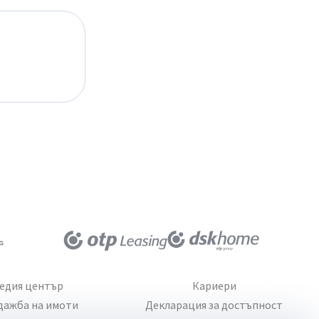
едия център
Кариери
дажба на имоти
Декларация за достъпност