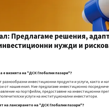
ал: Предлагаме решения, адап
 инвестиционни нужди и риско
ва е визията на "ДСК Глобални пазари"?
т разнообразни инвестиционни продукти и услуги, както и на
ри от нашия екип. Ние предлагаме инвестиционно посреднич
правление на портфейли, предоставяне на инвестиционни преп
и попечителски услуги на институционални инвеститори.
ят на лансирането на "ДСК Глобални пазари"?