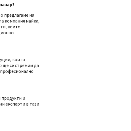
 пазар?
то предлагаме на
та компания майка,
ти, които
иционно
туции, които
о ще се стремим да
на професионално
и продукти и
ни експерти в тази