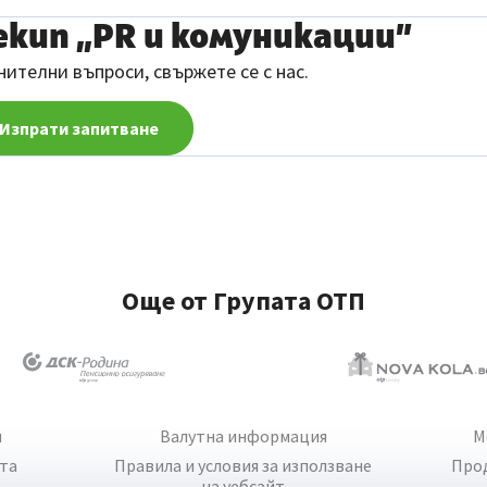
екип „PR и комуникации”
ителни въпроси, свържете се с нас.
Изпрати запитване
Още от Групата ОТП
и
Валутна информация
М
йта
Правила и условия за използване
Про
на уебсайт