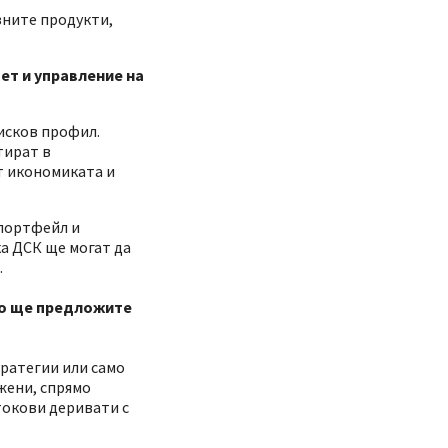
зните продукти,
ет и управление на
исков профил.
тират в
т икономиката и
 портфейл и
а ДСК ще могат да
.
кво ще предложите
тратегии или само
жени, спрямо
токови деривати с