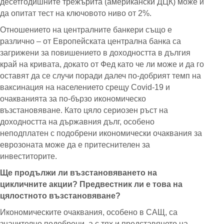
десетгодишните трежърита (американски ДЦК) може и
да опитат тест на ключовото ниво от 2%.
Отношението на централните банкери също е
различно – от Европейската централна банка са
загрижени за повишението в доходността в дългия
край на кривата, докато от Фед като че ли може и да го
оставят да се случи поради далеч по-добрият темп на
ваксинация на населението срещу Сovid-19 и
очакванията за по-бързо икономическо
възстановяване. Като цяло сериозен ръст на
доходността на държавния дълг, особено
неподплатен с подобрени икономически очаквания за
еврозоната може да е притеснителен за
инвеститорите.
Ще продължи ли възстановяването на
цикличните акции? Предвестник ли е това на
цялостното възстановяване?
Икономическите очаквания, особено в САЩ, са
значително подобрени, а с тях и представянето на