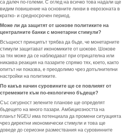
са далеч по-големи. С оглед на всичко това надали ще
видим повишение на основните лихви в еврозоната в
кратко- и средносрочен период.
Може ли да защитят от шокове политиките на
централните банки с монетарни стимули?
Всъщност принципът трябва да бъде, че монетарните
стимули защитават икономиките от шокове. Шокове
за тях може да се наблюдават при отрицателна или
никаква реакция на пазарите спрямо тях, което, както
опитът ни показва, е преодолимо чрез допълнителни
настройки на политиките.
По какъв начин суровините ще се повлияят от
стремежите към по-екологично бъдеще?
Със сигурност зелените планове ще определят
бъдещето на много пазари. Амбициозността на
планът NGEU има потенциала да промени ситуацията
чрез директни икономически стимули и това ще
доведе до сериозни размествания на суровинните