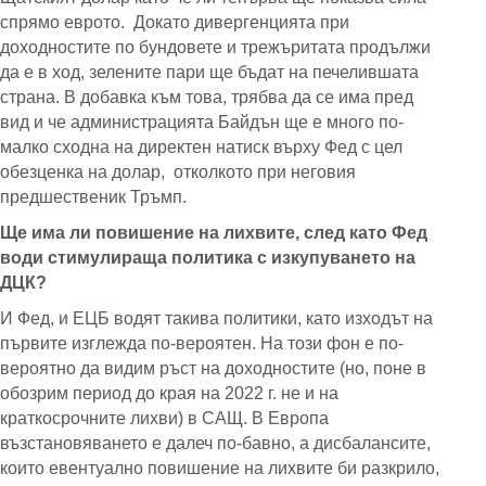
спрямо еврото. Докато дивергенцията при
доходностите по бундовете и трежъритата продължи
да е в ход, зелените пари ще бъдат на печелившата
страна. В добавка към това, трябва да се има пред
вид и че администрацията Байдън ще е много по-
малко сходна на директен натиск върху Фед с цел
обезценка на долар, отколкото при неговия
предшественик Тръмп.
Ще има ли повишение на лихвите, след като Фед
води стимулираща политика с изкупуването на
ДЦК?
И Фед, и ЕЦБ водят такива политики, като изходът на
първите изглежда по-вероятен. На този фон е по-
вероятно да видим ръст на доходностите (но, поне в
обозрим период до края на 2022 г. не и на
краткосрочните лихви) в САЩ. В Европа
възстановяването е далеч по-бавно, а дисбалансите,
които евентуално повишение на лихвите би разкрило,