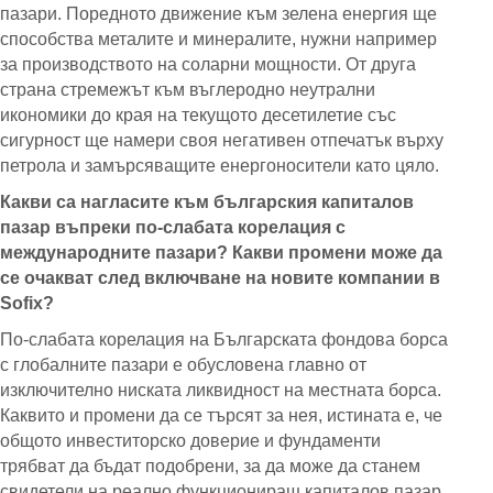
пазари. Поредното движение към зелена енергия ще
способства металите и минералите, нужни например
за производството на соларни мощности. От друга
страна стремежът към въглеродно неутрални
икономики до края на текущото десетилетие със
сигурност ще намери своя негативен отпечатък върху
петрола и замърсяващите енергоносители като цяло.
Какви са нагласите към българския капиталов
пазар въпреки по-слабата корелация с
международните пазари? Какви промени може да
се очакват след включване на новите компании в
Sofix?
По-слабата корелация на Българската фондова борса
с глобалните пазари е обусловена главно от
изключително ниската ликвидност на местната борса.
Каквито и промени да се търсят за нея, истината е, че
общото инвеститорско доверие и фундаменти
трябват да бъдат подобрени, за да може да станем
свидетели на реално функциониращ капиталов пазар.