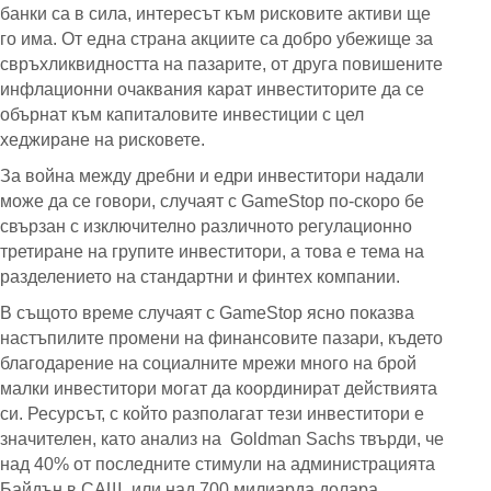
банки са в сила, интересът към рисковите активи ще
го има. От една страна акциите са добро убежище за
свръхликвидността на пазарите, от друга повишените
инфлационни очаквания карат инвеститорите да се
обърнат към капиталовите инвестиции с цел
хеджиране на рисковете.
За война между дребни и едри инвеститори надали
може да се говори, случаят с GameStop по-скоро бе
свързан с изключително различното регулационно
третиране на групите инвеститори, а това е тема на
разделението на стандартни и финтех компании.
В същото време случаят с GameStop ясно показва
настъпилите промени на финансовите пазари, където
благодарение на социалните мрежи много на брой
малки инвеститори могат да координират действията
си. Ресурсът, с който разполагат тези инвеститори е
значителен, като анализ на Goldman Sachs твърди, че
над 40% от последните стимули на администрацията
Байдън в САЩ, или над 700 милиарда долара,