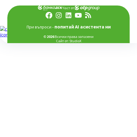
Част от:
попитай AI асистента ни
При въпроси -
©
2026
Всички права запазени
Сайт от:
StudioX