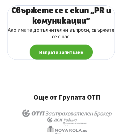
Свържете се с екип „PR и
комуникации”
Ако имате допълнителни въпроси, свържете
се с нас.
Изпрати запитване
Още от Групата ОТП