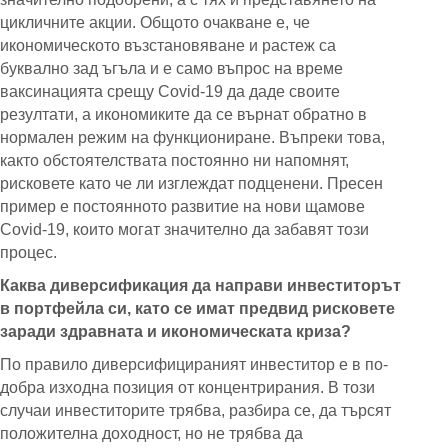
цикличните акции. Общото очакване е, че
икономическото възстановяване и растеж са
буквално зад ъгъла и е само въпрос на време
ваксинацията срещу Сovid-19 да даде своите
резултати, а икономиките да се върнат обратно в
нормален режим на функциониране. Въпреки това,
както обстоятелствата постоянно ни напомнят,
рисковете като че ли изглеждат подценени. Пресен
пример е постоянното развитие на нови щамове
Covid-19, които могат значително да забавят този
процес.
Каква диверсификация да направи инвеститорът
в портфейла си, като се имат предвид рисковете
заради здравната и икономическата криза?
По правило диверсифицираният инвеститор е в по-
добра изходна позиция от концентрирания. В този
случаи инвеститорите трябва, разбира се, да търсят
положителна доходност, но не трябва да