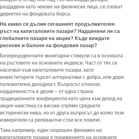
раздадени като чекове на физически лица, се озоват
директно на фондовата борса.
На какво се дължи сегашният продължителен
ръст на капиталовите пазари? Надценени ли са
глобалните пазари на акции? Къде виждате
рискове и балони на фондовия пазар?
Безпрецедентните монетарни стимули са в основата
на ръстовете на основните индекси. Част от тях се
насочват към капиталовите пазари, като
инвеститорите търсят алтернативи с добра, или дори
положителна доходност. Въпросът относно
надценеността е двояк – от една страна
традиционните коефициенти като цена към доход на
акция наистина са високи спрямо средните
исторически нива, но от друга въпросът до колко тези
измерители са релевантни стои все повече.
Така например, един скорошен феномен на
капиталовите пазари е понижението на основните