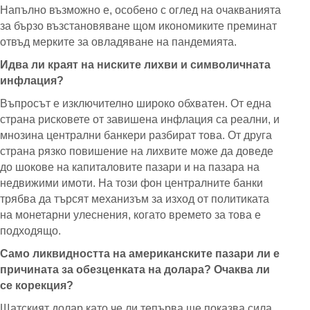
Напълно възможно е, особено с оглед на очакванията
за бързо възстановяване щом икономиките преминат
отвъд мерките за овладяване на пандемията.
Идва ли краят на ниските лихви и символичната
инфлация?
Въпросът е изключително широко обхватен. От една
страна рисковете от завишена инфлация са реални, и
мнозина централни банкери разбират това. От друга
страна рязко повишение на лихвите може да доведе
до шокове на капиталовите пазари и на пазара на
недвижими имоти. На този фон централните банки
трябва да търсят механизъм за изход от политиката
на монетарни улеснения, когато времето за това е
подходящо.
Само ликвидността на американските пазари ли е
причината за обезценката на долара? Очаква ли
се корекция?
Щатският долар като че ли тепърва ще показва сила