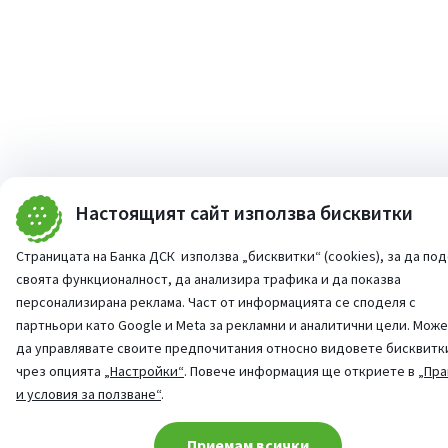
Настоящият сайт използва бисквитки
Страницата на Банка ДСК използва „бисквитки“ (cookies), за да по
своята функционалност, да анализира трафика и да показва
персонализирана реклама. Част от информацията се споделя с
партньори като Google и Meta за рекламни и аналитични цели. Мож
да управлявате своите предпочитания относно видовете бисквитк
чрез опцията
„Настройки“
. Повече информация ще откриете в
„Пра
и условия за ползване“
.
Cookie consent change
Приемам всички