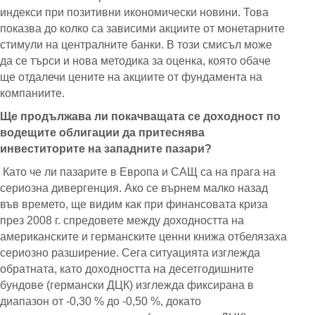
индекси при позитивни икономически новини. Това
показва до колко са зависими акциите от монетарните
стимули на централните банки. В този смисъл може
да се търси и нова методика за оценка, която обаче
ще отдалечи цените на акциите от фундамента на
компаниите.
Ще продължава ли покачващата се доходност по
водещите облигации да притеснява
инвеститорите на западните пазари?
Като че ли пазарите в Европа и САЩ са на прага на
сериозна дивергенция. Ако се върнем малко назад
във времето, ще видим как при финансовата криза
през 2008 г. спредовете между доходността на
американските и германските ценни книжа отбелязаха
сериозно разширение. Сега ситуацията изглежда
обратната, като доходността на десетгодишните
бундове (германски ДЦК) изглежда фиксирана в
диапазон от -0,30 % до -0,50 %, докато