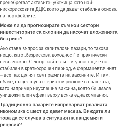
пренебрегват активите- убежища като най-
нискорисковите ДЦК, които да дадат стабилна основа
на портфейлите.
Може ли да прогнозирате към кои сектори
инвеститорите са склонни да насочат вложенията
без риск?
Ако става въпрос за капиталови пазари, то такова
нещо, като „безрискова доходност“ е практически
невъзможно. Сектор, който със сигурност ще е по-
стабилен в краткосрочен период, е фармацевтичният
– все пак целият свят разчита на ваксините. И там,
обаче, съществуват сериозни рискове в опашката,
като например неуспешна ваксина, която би имала
унищожителен ефект върху всяка една компания.
Традиционно пазарите изпреварват реалната
икономика с шест до девет месеца. Виждате ли
това да се случва в ситуация на пандемия и
рецесия?