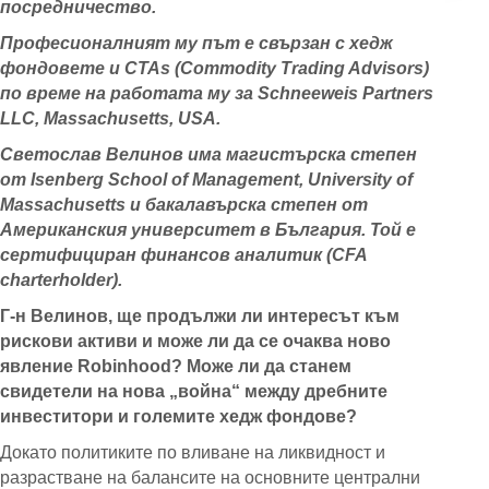
посредничество.
Професионалният му път е свързан с хедж
фондовете и CTAs (Commodity Trading Advisors)
по време на работата му за Schneeweis Partners
LLC, Massachusetts, USA.
Светослав Велинов има магистърска степен
от Isenberg School of Management, University of
Massachusetts и бакалавърска степен от
Американския университет в България. Той е
сертифициран финансов аналитик (CFA
charterholder).
Г-н Велинов, ще продължи ли интересът към
рискови активи и може ли да се очаква ново
явление Robinhood? Може ли да станем
свидетели на нова „война“ между дребните
инвеститори и големите хедж фондове?
Докато политиките по вливане на ликвидност и
разрастване на балансите на основните централни