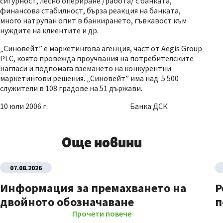
сигурност, лесно опериране /работа/ с банката,
финансова стабилност, бърза реакция на банката,
много натрупан опит в банкирането, гъвкавост към
нуждите на клиентите и др.
„Синовейт” е маркетингова агенция, част от Aegis Group
PLC, която провежда проучвания на потребителските
нагласи и подпомага вземането на конкурентни
маркетингови решения. „Синовейт” има над 5 500
служители в 108 градове на 51 държави.
10 юли 2006 г. Банка ДСК
Още новини
07.08.2026
Информация за премахването на
Р
двойното обозначаване
п
Прочети повече