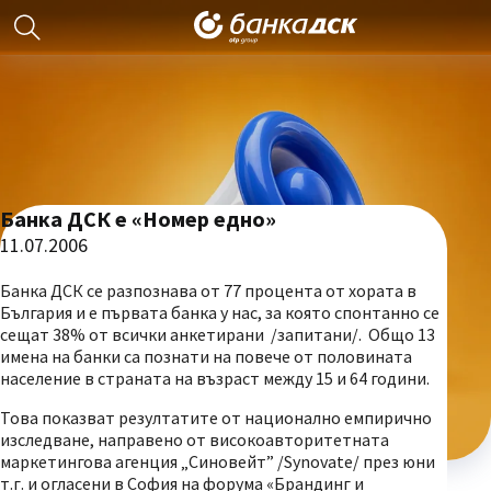
Банка ДСК е «Номер едно»
11.07.2006
Банка ДСК се разпознава от 77 процента от хората в
България и е първата банка у нас, за която спонтанно се
сещат 38% от всички анкетирани /запитани/. Общо 13
имена на банки са познати на повече от половината
население в страната на възраст между 15 и 64 години.
Това показват резултатите от национално емпирично
изследване, направено от високоавторитетната
маркетингова агенция „Синовейт” /Synovate/ през юни
т.г. и огласени в София на форума «Брандинг и