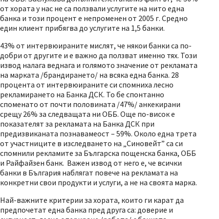
от хората у нас не са ползвали услугите на нито една
банка и този процент е непроменен от 2005 г. Средно
един клиент прибягва до услугите на 1,5 банки.
43% от интервюираните мислят, че някои банки са по-
добри от другите и е важно да ползват именно тях. Този
извод налага веднага и голямото значение от рекламата
на марката /брандирането/ на всяка една банка. 28
процента от интервюираните си спомниха лесно
рекламирането на Банка ДСК. То бе спонтанно
споменато от почти половината /47%/ анкекирани
срещу 26% за следващата ни ОББ. Още по-висок е
показателят за рекламата на Банка ДСК при
предизвиканата познавамеост – 59%. Около една трета
от участниците в изследването на „Синовейт” са си
спомнили рекламите за Българска пощенска банка, ОББ
и Райфайзен банк. Важен извод от него е, че всички
банки в България наблягат повече на рекламата на
конкретни свои продукти и услуги, а не на своята марка.
Най-важните критерии за хората, които ги карат да
предпочетат една банка пред друга са: доверие и