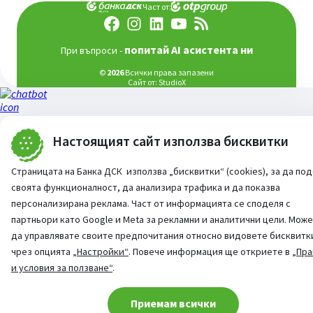
Част от:
попитай AI асистента ни
При въпроси -
©
2026
Всички права запазени
Сайт от:
StudioX
Настоящият сайт използва бисквитки
Страницата на Банка ДСК използва „бисквитки“ (cookies), за да по
своята функционалност, да анализира трафика и да показва
персонализирана реклама. Част от информацията се споделя с
партньори като Google и Meta за рекламни и аналитични цели. Мож
да управлявате своите предпочитания относно видовете бисквитк
чрез опцията
„Настройки“
. Повече информация ще откриете в
„Пра
и условия за ползване“
.
Cookie consent change
Приемам всички