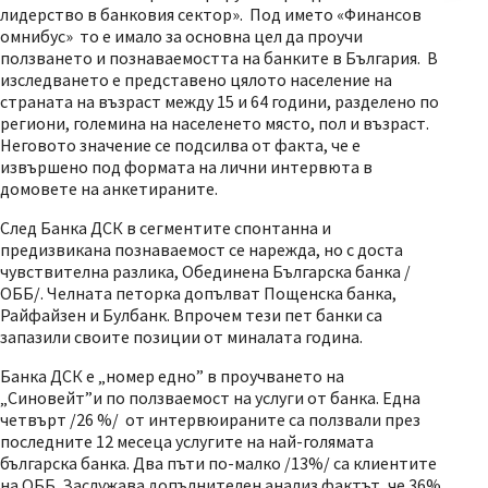
лидерство в банковия сектор». Под името «Финансов
омнибус» то е имало за основна цел да проучи
ползването и познаваемостта на банките в България. В
изследването е представено цялото население на
страната на възраст между 15 и 64 години, разделено по
региони, големина на населенето място, пол и възраст.
Неговото значение се подсилва от факта, че е
извършено под формата на лични интервюта в
домовете на анкетираните.
След Банка ДСК в сегментите спонтанна и
предизвикана познаваемост се нарежда, но с доста
чувствителна разлика, Обединена Българска банка /
ОББ/. Челната петорка допълват Пощенска банка,
Райфайзен и Булбанк. Впрочем тези пет банки са
запазили своите позиции от миналата година.
Банка ДСК е „номер едно” в проучването на
„Синовейт”и по ползваемост на услуги от банка. Една
четвърт /26 %/ от интервюираните са ползвали през
последните 12 месеца услугите на най-голямата
българска банка. Два пъти по-малко /13%/ са клиентите
на ОББ. Заслужава допълнителен анализ фактът, че 36%