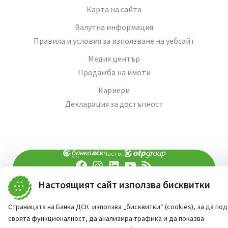
Карта на сайта
Валутна информация
Правила и условия за използване на уебсайт
Медия център
Продажба на имоти
Кариери
Декларация за достъпност
Част от:
Настоящият сайт използва бисквитки
попитай AI асистента ни
При въпроси -
©
2026
Всички права запазени
Страницата на Банка ДСК използва „бисквитки“ (cookies), за да по
Сайт от:
StudioX
своята функционалност, да анализира трафика и да показва