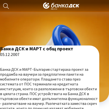
Банка ДСК и МАРТ с общ проект
05.12.2007
Банка ДСК и МАРТ-България стартираха проект за
продажба на ваучери за предплатени пакети на
мобилните оператори. Плащането става през
системата от ПОС терминали на кредитната
институция, които са разположени в търговски обекти
в цялата страна. ПОС устройствата на Банка ДСК в
търговски обекти имат допълнителна функционалност
- разпечатване на ваучер. Разпечатката замества скреч
картите, които по принцип издават мобилните