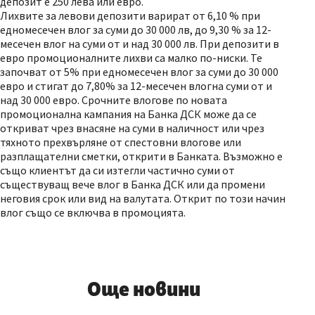
депозит е 250 лева или евро.
Лихвите за левови депозити варират от 6,10 % при
едномесечен влог за суми до 30 000 лв, до 9,30 % за 12-
месечен влог на суми от и над 30 000 лв. При депозити в
евро промоционалните лихви са малко по-ниски. Те
започват от 5% при едномесечен влог за суми до 30 000
евро и стигат до 7,80% за 12-месечен влогна суми от и
над 30 000 евро. Срочните влогове по новата
промоционална кампания на Банка ДСК може да се
откриват чрез внасяне на суми в наличност или чрез
тяхното прехвърляне от спестовни влогове или
разплащателни сметки, открити в Банката. Възможно е
също клиентът да си изтегли частично суми от
съществуващ вече влог в Банка ДСК или да промени
неговия срок или вид на валутата. Открит по този начин
влог също се включва в промоцията.
Още новини