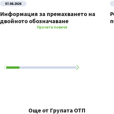
07.08.2026
Информация за премахването на
Р
двойното обозначаване
п
Прочети повече
Още от Групата ОТП