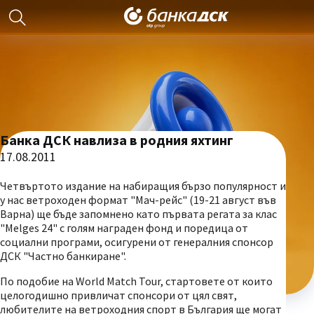
Банка ДСК навлиза в родния яхтинг
17.08.2011
Четвъртото издание на набиращия бързо популярност и
у нас ветроходен формат "Мач-рейс" (19-21 август във
Варна) ще бъде запомнено като първата регата за клас
"Melges 24" с голям награден фонд и поредица от
социални програми, осигурени от генералния спонсор
ДСК "Частно банкиране".
По подобие на World Match Tour, стартовете от които
целогодишно привличат спонсори от цял свят,
любителите на ветроходния спорт в България ще могат