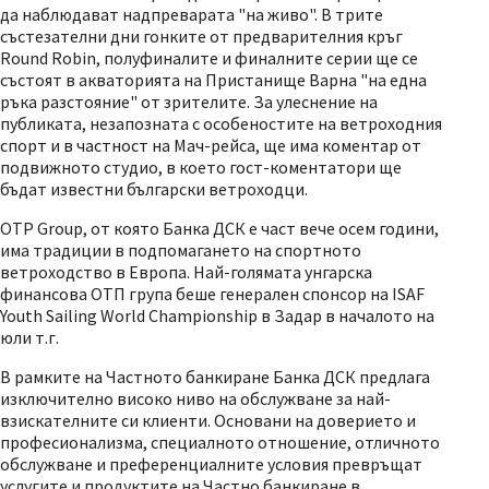
да наблюдават надпреварата "на живо". В трите
състезателни дни гонките от предварителния кръг
Round Robin, полуфиналите и финалните серии ще се
състоят в акваторията на Пристанище Варна "на една
ръка разстояние" от зрителите. За улеснение на
публиката, незапозната с особеностите на ветроходния
спорт и в частност на Мач-рейса, ще има коментар от
подвижното студио, в което гост-коментатори ще
бъдат известни български ветроходци.
OTP Group, от която Банка ДСК е част вече осем години,
има традиции в подпомагането на спортното
ветроходство в Европа. Най-голямата унгарска
финансова ОТП група беше генерален спонсор на ISAF
Youth Sailing World Championship в Задар в началото на
юли т.г.
В рамките на Частното банкиране Банка ДСК предлага
изключително високо ниво на обслужване за най-
взискателните си клиенти. Основани на доверието и
професионализма, специалното отношение, отличното
обслужване и преференциалните условия превръщат
услугите и продуктите на Частно банкиране в