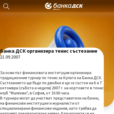
Банка ДСК организира тенис състезание
21.09.2007
За осми път финансовата институция организира
традиционния турнир по тенис за Купата на Банка ДСК.
Състезанието ще бъде по двойки и ще се състои на 6 и 7
октомври (събота и неделя) 2007 г. на кортовете в тенис
клуб "Малееви", в София, от 10.00 часа.
В турнира могат да участват представители на банки,
на финансови институции и журналисти от
специализирани финансови издания, като трябва да
направят предварителна заявка. Класиралите се на