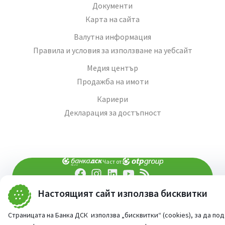
Документи
Карта на сайта
Валутна информация
Правила и условия за използване на уебсайт
Медия център
Продажба на имоти
Кариери
Декларация за достъпност
Част от:
Настоящият сайт използва бисквитки
попитай AI асистента ни
При въпроси -
©
2026
Всички права запазени
Страницата на Банка ДСК използва „бисквитки“ (cookies), за да по
Сайт от:
StudioX