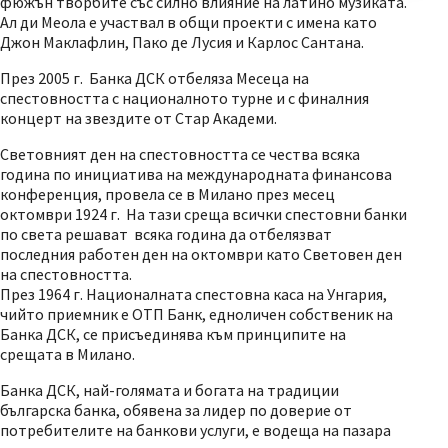
фюжън творбите със силно влияние на латино музиката.
Ал ди Меола е участвал в общи проекти с имена като
Джон Маклафлин, Пако де Лусия и Карлос Сантана.
През 2005 г. Банка ДСК отбеляза Месеца на
спестовността с националното турне и с финалния
концерт на звездите от Стар Академи.
Световният ден на спестовността се чества всяка
година по инициатива на международната финансова
конференция, провела се в Милано през месец
октомври 1924 г. На тази среща всички спестовни банки
по света решават всяка година да отбелязват
последния работен ден на октомври като Световен ден
на спестовността.
През 1964 г. Националната спестовна каса на Унгария,
чийто приемник е ОТП Банк, едноличен собственик на
Банка ДСК, се присъединява към принципите на
срещата в Милано.
Банка ДСК, най-голямата и богата на традиции
българска банка, обявена за лидер по доверие от
потребителите на банкови услуги, е водеща на пазара