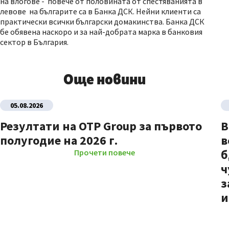
на влогове - повече от половината от спестяванията в
левове на българите са в Банка ДСК. Нейни клиенти са
практически всички български домакинства. Банка ДСК
бе обявена наскоро и за най-добрата марка в банковия
сектор в България.
Още новини
05.08.2026
Резултати на OTP Group за първото
В
полугодие на 2026 г.
в
б
Прочети повече
ч
з
и