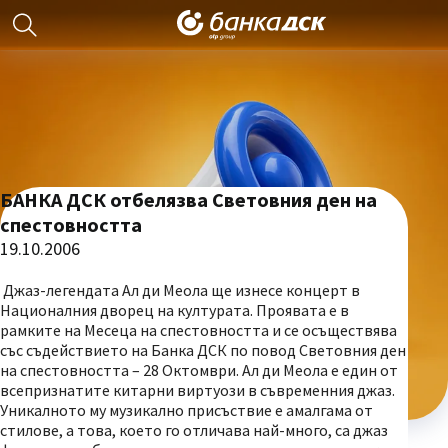
БАНКА ДСК отбелязва Световния ден на
спестовността
19.10.2006
Джаз-легендата Ал ди Меола ще изнесе концерт в
Националния дворец на културата. Проявата е в
рамките на Месеца на спестовността и се осъществява
със съдействието на Банка ДСК по повод Световния ден
на спестовността – 28 Октомври. Ал ди Меола е един от
всепризнатите китарни виртуози в съвременния джаз.
Уникалното му музикално присъствие е амалгама от
стилове, а това, което го отличава най-много, са джаз