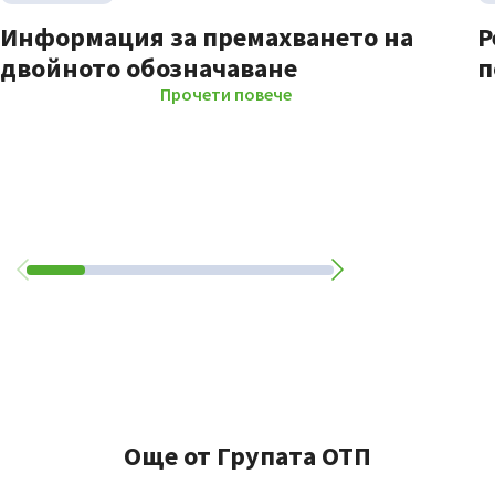
Информация за премахването на
Р
двойното обозначаване
п
Прочети повече
Още от Групата ОТП