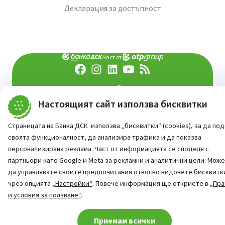
Декларация за достъпност
Част от:
попитай AI асистента ни
При въпроси -
Настоящият сайт използва бисквитки
©
2026
Всички права запазени
Сайт от:
StudioX
Страницата на Банка ДСК използва „бисквитки“ (cookies), за да по
своята функционалност, да анализира трафика и да показва
персонализирана реклама. Част от информацията се споделя с
партньори като Google и Meta за рекламни и аналитични цели. Мож
да управлявате своите предпочитания относно видовете бисквитк
чрез опцията
„Настройки“
. Повече информация ще откриете в
„Пра
и условия за ползване“
.
Cookie consent change
Приемам всички