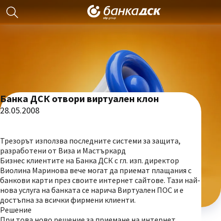
Банка ДСК отвори виртуален клон
28.05.2008
Трезорът използва последните системи за защита,
разработени от Виза и Мастъркард
Бизнес клиентите на Банка ДСК с гл. изп. директор
Виолина Маринова вече могат да приемат плащания с
банкови карти през своите интернет сайтове. Тази най-
нова услуга на банката се нарича Виртуален ПОС и е
достъпна за всички фирмени клиенти.
Решение
При това ново решение за приемане на интернет