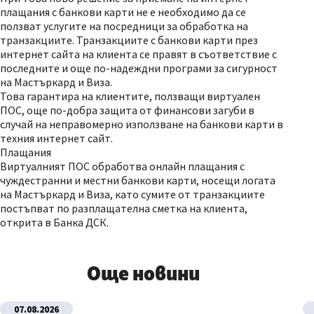
плащания с банкови карти не е необходимо да се
ползват услугите на посредници за обработка на
транзакциите. Транзакциите с банкови карти през
интернет сайта на клиента се правят в съответствие с
последните и още по-надеждни програми за сигурност
на Мастъркард и Виза.
Това гарантира на клиентите, ползващи виртуален
ПОС, още по-добра защита от финансови загуби в
случай на неправомерно използване на банкови карти в
техния интернет сайт.
Плащания
Виртуалният ПОС обработва онлайн плащания с
чуждестранни и местни банкови карти, носещи логата
на Мастъркард и Виза, като сумите от транзакциите
постъпват по разплащателна сметка на клиента,
открита в Банка ДСК.
Още новини
07.08.2026