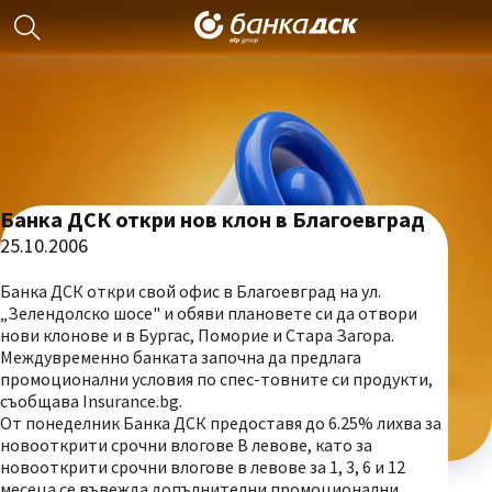
Банка ДСК откри нов клон в Благоевград
25.10.2006
Банка ДСК откри свой офис в Благоевград на ул.
„Зелендолско шосе" и обяви плановете си да отвори
нови клонове и в Бургас, Поморие и Стара Загора.
Междувременно банката започна да предлага
промоционални условия по спес-товните си продукти,
съобщава Insurance.bg.
От понеделник Банка ДСК предоставя до 6.25% лихва за
новооткрити срочни влогове В левове, като за
новооткрити срочни влогове в левове за 1, 3, 6 и 12
месеца се въвежда допълнителни промоционални