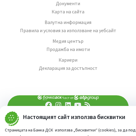
Документи
Карта на сайта
Валутна информация
Правила и условия за използване на уебсайт
Медия център
Продажба на имоти
Кариери
Декларация за достъпност
Част от:
Настоящият сайт използва бисквитки
попитай AI асистента ни
При въпроси -
©
2026
Всички права запазени
Страницата на Банка ДСК използва „бисквитки“ (cookies), за да по
Сайт от:
StudioX