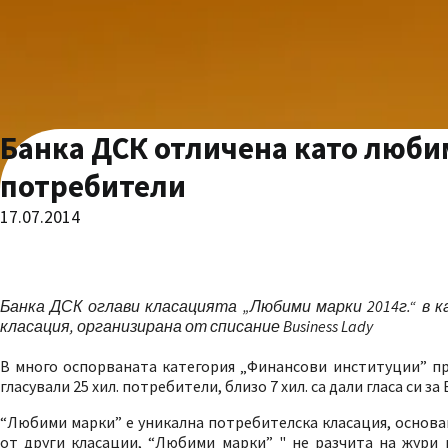
Банка ДСК отличена като люби
потребители
17.07.2014
Банка ДСК оглави класацията „Любими марки 2014г.“ в
класация, организирана от списание Business Lady
В много оспорваната категория „Финансови институции” пр
гласували 25 хил. потребители, близо 7 хил. са дали гласа си за
“Любими марки” е уникална потребителска класация, основа
от други класации, “Любими марки” " не разчита на жури