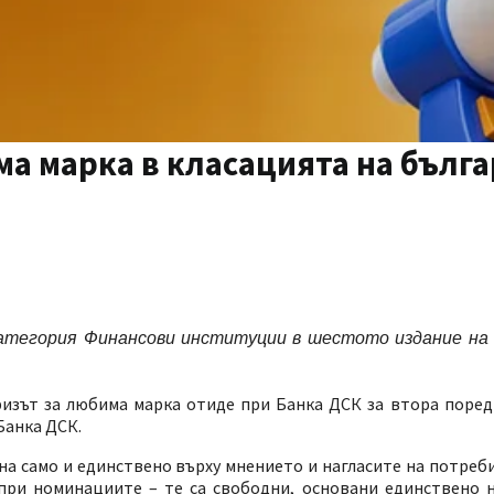
ма марка в класацията на бълг
 категория Финансови институции в шестото издание н
изът за любима марка отиде при Банка ДСК за втора поред
 Банка ДСК.
на само и единствено върху мнението и нагласите на потреб
 при номинациите – те са свободни, основани единствено 