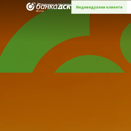
Новини и промоции
Детайли
Индивидуални клиенти