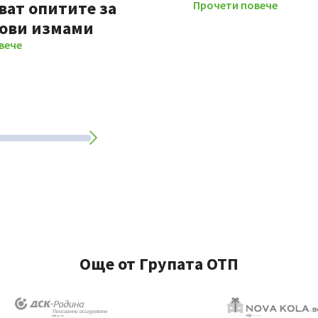
ват опитите за
Прочети повече
ови измами
вече
Още от Групата ОТП