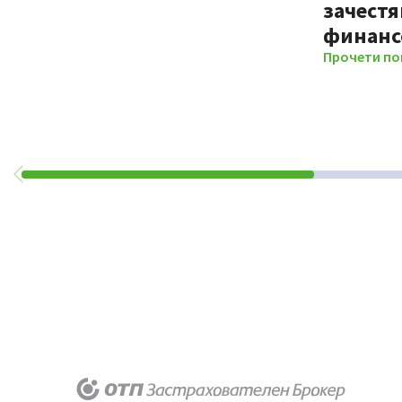
зачестя
финанс
Прочети по