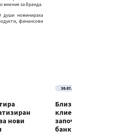
о мнение за бранда.
00 души номинираха
родукти, финансови
30.07.2026
тира
Близо 70% от новите
атизиран
клиенти на Банка ДСК
за нови
започват отношенията 
и
банката изцяло дигит