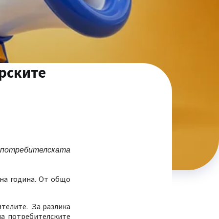
арските
а потребителската
на година. От общо
ителите. За разлика
на потребителските