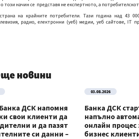
о този начин се представя не експертното, а потребителскот
 страна на крайните потребители. Тази година над 43 0
евизия, радио, електронни (уеб) медии, уеб сайтове, IT п
ще новини
03.08.2026
 Банка ДСК напомня
Банка ДСК стар
ки свои клиенти да
напълно автом
дителни и да пазят
онлайн процес 
телните си данни –
бизнес клиент