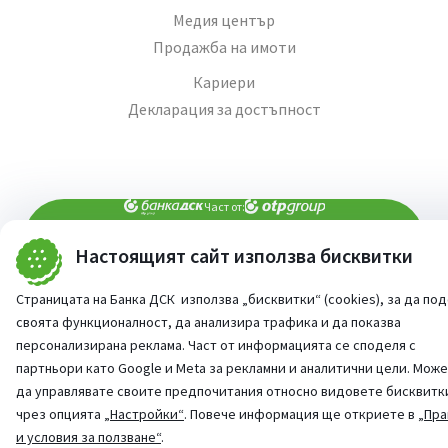
Медия център
Продажба на имоти
Кариери
Декларация за достъпност
Част от:
Настоящият сайт използва бисквитки
попитай AI асистента ни
При въпроси -
Страницата на Банка ДСК използва „бисквитки“ (cookies), за да по
©
2026
Всички права запазени
Сайт от:
StudioX
своята функционалност, да анализира трафика и да показва
персонализирана реклама. Част от информацията се споделя с
партньори като Google и Meta за рекламни и аналитични цели. Мож
да управлявате своите предпочитания относно видовете бисквитк
чрез опцията
„Настройки“
. Повече информация ще откриете в
„Пра
и условия за ползване“
.