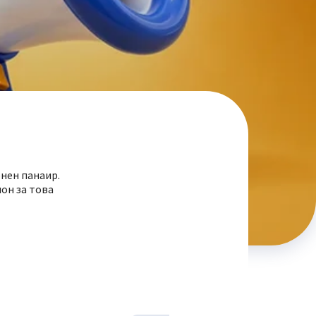
енен панаир.
лон за това