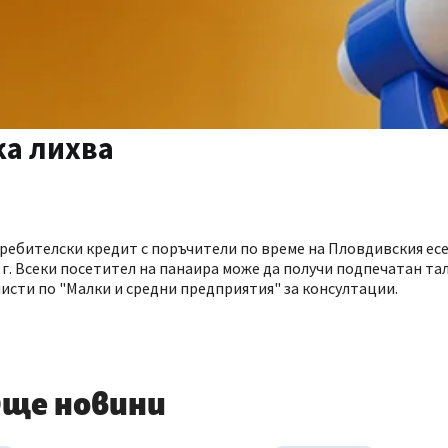
ка лихва
требителски кредит с поръчители по време на Пловдивския ес
 г. Всеки посетител на панаира може да получи подпечатан та
листи по "Малки и средни предприятия" за консултации.
ще новини