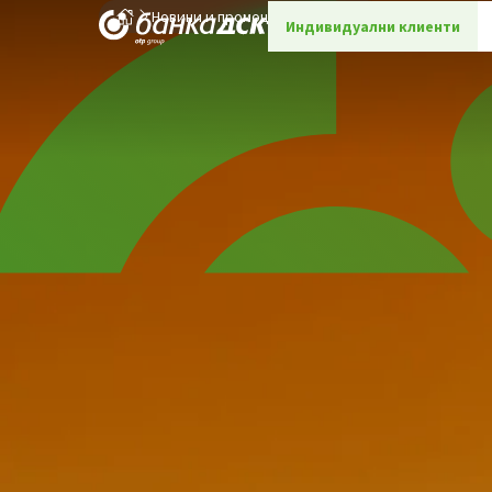
Новини и промоции
Детайли
Индивидуални клиенти