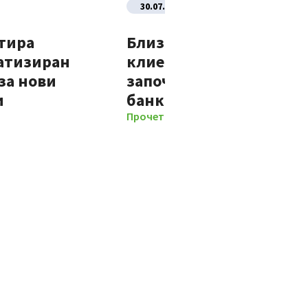
30.07.2026
тира
Близо 70% от новите
атизиран
клиенти на Банка ДСК
за нови
започват отношенията 
и
банката изцяло дигит
Прочети повече