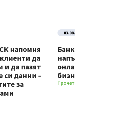
03.08.2026
ДСК напомня
Банка ДСК стартира
 клиенти да
напълно автоматизир
 и да пазят
онлайн процес за нови
 си данни –
бизнес клиенти
тите за
Прочети повече
мами