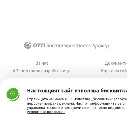
За нас
Документ
API портал за разработчици
Карта на са
Настоящият сайт използва бисквитк
Затвори
Страницата на Банка ДСК използва „бисквитки“ (cookie
Cookie consent change
персонализирана реклама. Част от информацията се сп
управлявате своите предпочитания относно видовете
условия за ползване“
.
Част от:
©
2026
Всички права запазени