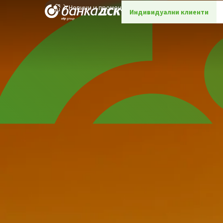
Новини и промоции
Детайли
Индивидуални клиенти