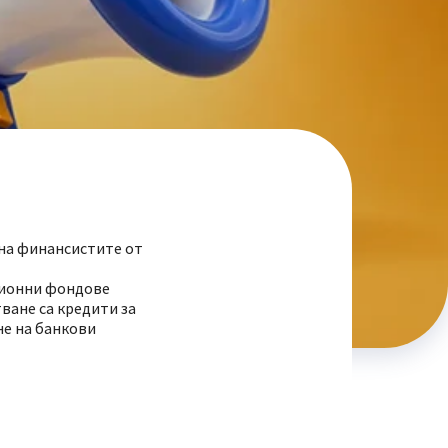
на финансистите от
езионни фондове
ване са кредити за
не на банкови