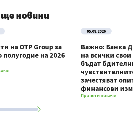
ще новини
05.08.2026
ти на OTP Group за
Важно: Банка 
 полугодие на 2026
на всички свои
бъдат бдителни
чувствителните
вече
зачестяват опи
финансови из
Прочети повече