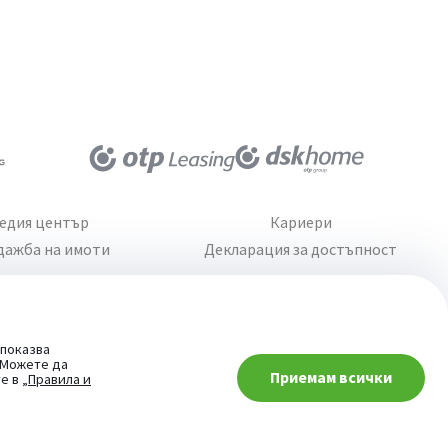
едия център
Кариери
дажба на имоти
Декларация за достъпност
 показва
. Можете да
Приемам всички
При въпроси -
те в
„Правила и
попитай AI асистента ни
Сайт от:
StudioX