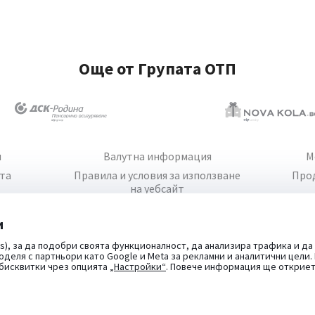
Още от Групата ОТП
и
Валутна информация
М
йта
Правила и условия за използване
Про
на уебсайт
и
s), за да подобри своята функционалност, да анализира трафика и да
оделя с партньори като Google и Meta за рекламни и аналитични цели
 бисквитки чрез опцията
„Настройки“
. Повече информация ще открие