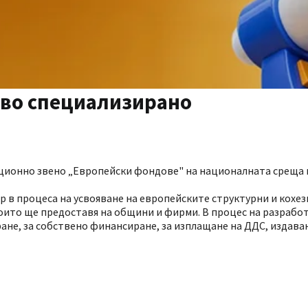
ово специализирано
ционно звено „Европейски фондове" на националната среща 
ер в процеса на усвояване на европейските структурни и кох
оито ще предоставя на общини и фирми. В процес на разработ
не, за собствено финансиране, за изплащане на ДДС, издава