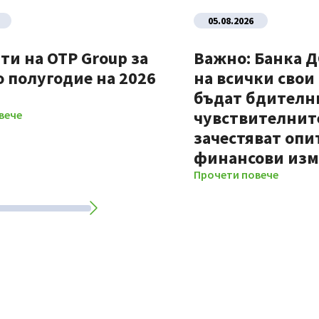
05.08.2026
ти на OTP Group за
Важно: Банка 
 полугодие на 2026
на всички свои
бъдат бдителни
чувствителните
вече
зачестяват опи
финансови из
Прочети повече