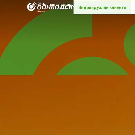
Новини и промоции
Детайли
Индивидуални клиенти