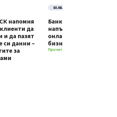
03.08.2026
ДСК напомня
Банка ДСК стартира
 клиенти да
напълно автоматизир
 и да пазят
онлайн процес за нови
 си данни –
бизнес клиенти
тите за
Прочети повече
мами