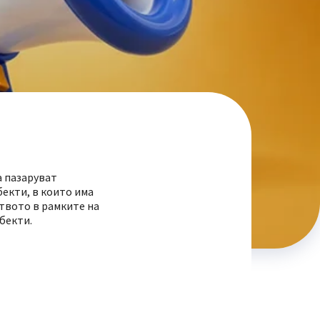
а пазаруват
бекти, в които има
ството в рамките на
бекти.