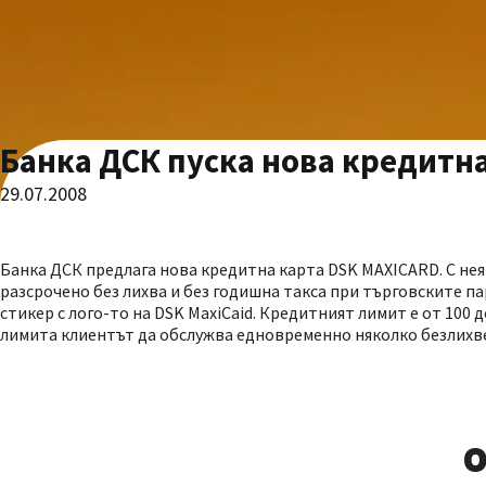
Банка ДСК пуска нова кредитна
29.07.2008
Банка ДСК предлага нова кредитна карта DSK MAXICARD. С не
разсрочено без лихва и без годишна такса при търговските па
стикер с лого-то на DSK MaxiCaid. Кредитният лимит е от 100 
лимита клиентът да обслужва едновременно няколко безлихве
О