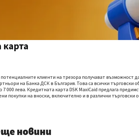
 карта
я потенциалните клиенти на трезора получават възможност д
ртньори на Банка ДСК в България. Това са всички търговски о
до 7 000 лева. Кредитната карта DSK MaxiCaid предлага предим
ни покупки на вноски, включително и в различни търговски о
ще новини