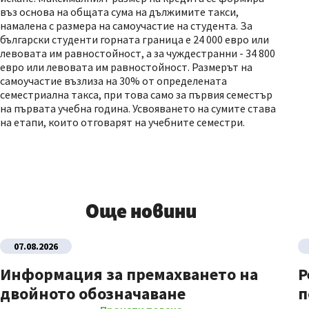
въз основа на общата сума на дължимите такси,
намалена с размера на самоучастие на студента. За
български студенти горната граница е 24 000 евро или
левовата им равностойност, а за чуждестранни - 34 800
евро или левовата им равностойност. Размерът на
самоучастие възлиза на 30% от определената
семестриална такса, при това само за първия семестър
на първата учебна година. Усвояването на сумите става
на етапи, които отговарят на учебните семестри.
Още новини
07.08.2026
Информация за премахването на
Р
двойното обозначаване
п