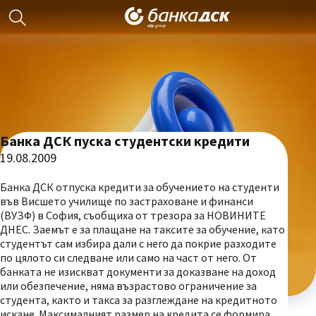
Банка ДСК пуска студентски кредити
19.08.2009
Банка ДСК отпуска кредити за обучението на студенти
във Висшето училище по застраховане и финанси
(ВУЗФ) в София, съобщиха от трезора за НОВИНИТЕ
ДНЕС. Заемът е за плащане на таксите за обучение, като
студентът сам избира дали с него да покрие разходите
по цялото си следване или само на част от него. От
банката не изискват документи за доказване на доход
или обезпечение, няма възрастово ограничение за
студента, както и такса за разглеждане на кредитното
искане. Максималният размер на кредита се формира