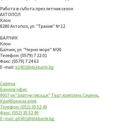
Работа в събота през летния сезон
АХТОПОЛ
Клон
8280 Ахтопол, ул. "Тракия" № 12
БАЛЧИК
Клон
Балчик, ул. "Черно море" №20
Телефон: (0579) 7 22 01
Факс: (0579) 7 24 63
E-mail:
k2402@dskbank.bg
Сирена
Банков офис
9007 кк"Златни пясъци" Търг.комплекс Сирена,
Крайбрежна алея
Телефон: (052) 35 52 49
Факс: (052) 35 52 49
E-mail:
p0301@dskbank.bg