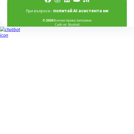
попитай AI асистента ни
При въпроси -
©
2026
Всички права запазени
Сайт от:
StudioX