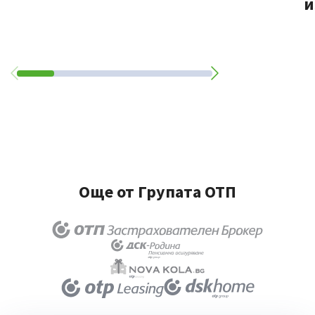
и
Още от Групата ОТП