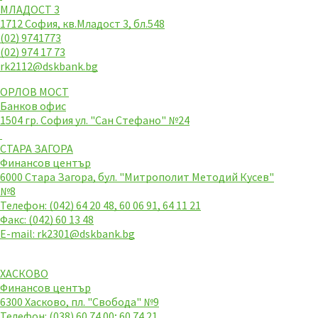
МЛАДОСТ 3
1712 София, кв.Младост 3, бл.548
(02) 9741773
(02) 974 17 73
rk2112@dskbank.bg
ОРЛОВ МОСТ
Банков офис
1504 гр. София ул. "Сан Стефано" №24
СТАРА ЗАГОРА
Финансов център
6000 Стара Загора, бул. "Митрополит Методий Кусев"
№8
Телефон: (042) 64 20 48, 60 06 91, 64 11 21
Факс: (042) 60 13 48
E-mail:
rk2301@dskbank.bg
ХАСКОВО
Финансов център
6300 Хасково, пл. "Свобода" №9
Телефон: (038) 60 74 00; 60 74 21