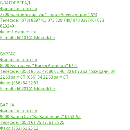
БЛАГОЕВГРАД
Финансов център
2700 Благоевград, ул. "Тодор Александров" №3
Телефон: (073) 829741/ 073 829 749/ 073 829746/ 073
829240
Факс: Неизвестен
E-mail:
rk0101@dskbank.bg
БУРГАС
Финансов център
8000 Бургас, ул. " Васил Априлов" №12
Телефон: (056) 80 61 49; 80 61 46; 80 61 73 за граждани; 84
22 63 за МСП (056) 84 22 63 за МСП
Факс: (056) 84 32 83
E-mail:
rk0201@dskbank.bg
ВАРНА
Финансов център
9000 Варна бул."Вл.Варненчик" № 53-55
Телефон: (052) 61 25 27, 61 25 25
Факс: (052) 61 25 11