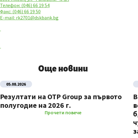
Телефон: (046) 66 19 54
Факс: (046) 66 19 50
E-mail:
rk2701@dskbank.bg
Още новини
05.08.2026
Резултати на OTP Group за първото
В
полугодие на 2026 г.
в
б
Прочети повече
ч
з